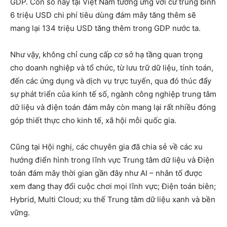
GDP. Con số này tại Việt Nam tương ứng với cứ trung bình
6 triệu USD chi phí tiêu dùng đám mây tăng thêm sẽ
mang lại 134 triệu USD tăng thêm trong GDP nước ta.
Như vậy, không chỉ cung cấp cơ sở hạ tầng quan trọng
cho doanh nghiệp và tổ chức, từ lưu trữ dữ liệu, tính toán,
đến các ứng dụng và dịch vụ trực tuyến, qua đó thúc đẩy
sự phát triển của kinh tế số, ngành công nghiệp trung tâm
dữ liệu và điện toán đám mây còn mang lại rất nhiều đóng
góp thiết thực cho kinh tế, xã hội mỗi quốc gia.
Cũng tại Hội nghị, các chuyên gia đã chia sẻ về các xu
hướng điển hình trong lĩnh vực Trung tâm dữ liệu và Điện
toán đám mây thời gian gần đây như AI – nhân tố được
xem đang thay đổi cuộc chơi mọi lĩnh vực; Điện toán biên;
Hybrid, Multi Cloud; xu thế Trung tâm dữ liệu xanh và bền
vững.