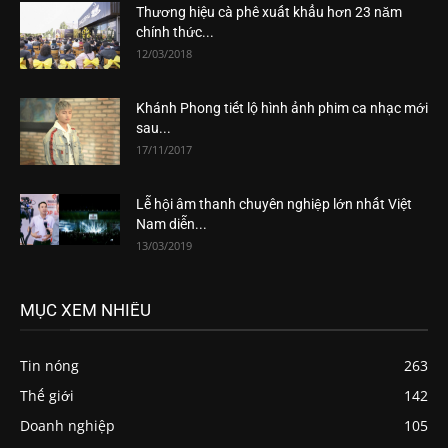
Thương hiệu cà phê xuất khẩu hơn 23 năm
chính thức...
12/03/2018
Khánh Phong tiết lộ hình ảnh phim ca nhạc mới
sau...
17/11/2017
Lễ hội âm thanh chuyên nghiệp lớn nhất Việt
Nam diễn...
13/03/2019
MỤC XEM NHIỀU
Tin nóng
263
Thế giới
142
Doanh nghiệp
105