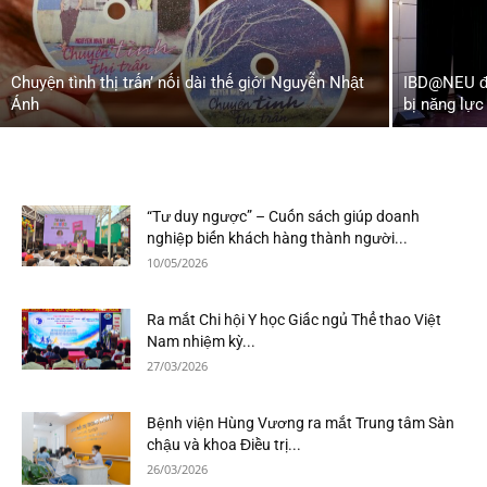
Chuyện tình thị trấn’ nối dài thế giới Nguyễn Nhật
IBD@NEU đị
Ánh
bị năng lực
“Tư duy ngược” – Cuốn sách giúp doanh
nghiệp biến khách hàng thành người...
10/05/2026
Ra mắt Chi hội Y học Giấc ngủ Thể thao Việt
Nam nhiệm kỳ...
27/03/2026
Bệnh viện Hùng Vương ra mắt Trung tâm Sàn
chậu và khoa Điều trị...
26/03/2026