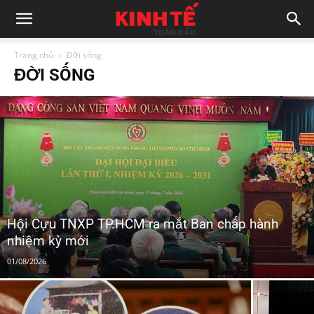
Trang chủ
Đời sống
ĐỜI SỐNG
Hội Cựu TNXP TP.HCM ra mắt Ban chấp hành
nhiệm kỳ mới
01/08/2026