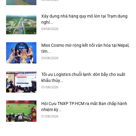
Xây dựng nhà hàng quy mô lớn tại Trạm dừng
nghỉ...
03/08/2026
Miss Cosmo mở rộng kết nối văn hóa tại Nepal,
tìm...
03/08/2026
Tối ưu Logistics chuỗi lạnh: đòn bẩy cho xuất
khẩu thủy...
01/08/2026
Hội Cựu TNXP TP.HCM ra mắt Ban chấp hành
nhiệm kỳ...
01/08/2026