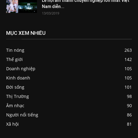
Lễ hội âm thanh chuyên nghiệp lớn nhất Việt
Nam diễn...
13/03/2019
MỤC XEM NHIỀU
Tin nóng
263
Thế giới
142
Doanh nghiệp
105
Kinh doanh
105
Đời sống
101
Thị Trường
98
Âm nhạc
90
Người nổi tiếng
86
Xã hội
81