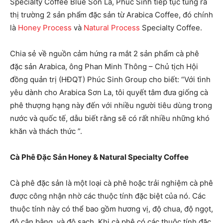
Specialty Coffee Blue Son La, Phúc Sinh tiếp tục tung ra
thị trường 2 sản phẩm đặc sản từ Arabica Coffee, đó chính
là
Honey Process
và
Natural Process
Specialty Coffee.
Chia sẻ về nguồn cảm hứng ra mắt 2 sản phẩm cà phê
đặc sản Arabica, ông Phan Minh Thông – Chủ tịch Hội
đồng quản trị (HĐQT) Phúc Sinh Group cho biết: “Với tình
yêu dành cho Arabica Sơn La, tôi quyết tâm đưa giống cà
phê thượng hạng này đến với nhiều người tiêu dùng trong
nước và quốc tế, dẫu biết rằng sẽ có rất nhiều những khó
khăn và thách thức ”.
Cà Phê Đặc Sản Honey & Natural Specialty Coffee
Cà phê đặc sản là một loại cà phê hoặc trải nghiệm cà phê
được công nhận nhờ các thuộc tính đặc biệt của nó. Các
thuộc tính này có thể bao gồm hương vị, độ chua, độ ngọt,
độ cân bằng, và độ sạch. Khi cà phê có các thuộc tính đặc