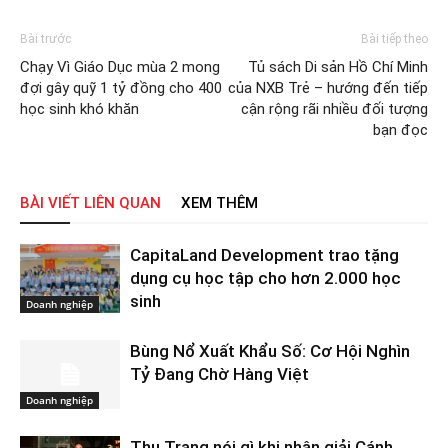
Bài trước
Bài tiếp theo
Chạy Vì Giáo Dục mùa 2 mong
Tủ sách Di sản Hồ Chí Minh
đợi gây quỹ 1 tỷ đồng cho 400
của NXB Trẻ – hướng đến tiếp
học sinh khó khăn
cận rộng rãi nhiều đối tượng
bạn đọc
BÀI VIẾT LIÊN QUAN
XEM THÊM
CapitaLand Development trao tặng
dụng cụ học tập cho hơn 2.000 học
sinh
Doanh nghiệp
Bùng Nổ Xuất Khẩu Số: Cơ Hội Nghìn
Tỷ Đang Chờ Hàng Việt
Doanh nghiệp
Thu Trang nói gì khi nhận giải Cánh