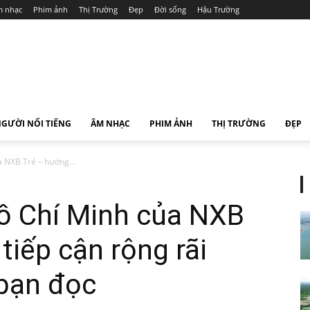
 nhạc
Phim ảnh
Thị Trường
Đẹp
Đời sống
Hậu Trường
GƯỜI NỔI TIẾNG
ÂM NHẠC
PHIM ẢNH
THỊ TRƯỜNG
ĐẸP
a NXB Trẻ – hướng...
Hồ Chí Minh của NXB
tiếp cận rộng rãi
 bạn đọc