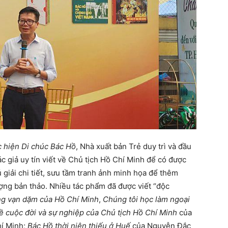
 hiện Di chúc Bác Hồ
, Nhà xuất bản Trẻ duy trì và đầu
ác giả uy tín viết về Chủ tịch Hồ Chí Minh để có được
 giải chi tiết, sưu tầm tranh ảnh minh họa để thêm
ợng bản thảo. Nhiều tác phẩm đã được viết “độc
g vạn dặm của Hồ Chí Minh
,
Chúng tôi học làm ngoại
ề cuộc đời và sự nghiệp của Chủ tịch Hồ Chí Minh
của
hí Minh;
Bác Hồ thời niên thiếu ở Huế
của Nguyễn Đắc