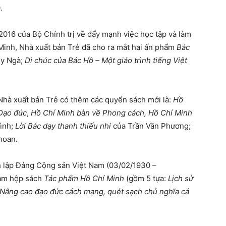
000.
016 của Bộ Chính trị về đẩy mạnh việc học tập và làm
Minh, Nhà xuất bản Trẻ đã cho ra mắt hai ấn phẩm
Bác
úy Ngà;
Di chúc của Bác Hồ – Một giáo trình tiếng Việt
Nhà xuất bản Trẻ có thêm các quyển sách mới là:
Hồ
 Đạo đức
,
Hồ Chí Minh bàn về Phong cách, Hồ Chí Minh
Tình;
Lời Bác dạy thanh thiếu nhi
của Trần Văn Phương;
hoan.
 lập Đảng Cộng sản Việt Nam (03/02/1930 –
làm hộp sách
Tác phẩm Hồ Chí Minh
(gồm 5 tựa:
Lịch sử
Nâng cao đạo đức cách mạng, quét sạch chủ nghĩa cá