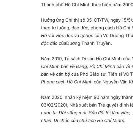
Thành phố Hồ Chí Minh thực hiện năm 2
Hưởng ứng Chỉ thị số 05-CT/TW, ngày 15/5/2
theo tư tưởng, đạo đức, phong cách Hồ Chí 
Hồ với việc đọc và tự học
của Vũ Dương Th
độc đáo
củaDương Thành Truyền.
Năm 2019, Tủ sách Di sản Hồ Chí Minh của 
Chí Minh bàn về Đảng; Hồ Chí Minh bàn về
bàn về cán bộ
của Phó Giáo sư, Tiến sĩ Vũ 
Phong cách Hồ Chí Minh
của Nguyễn Văn K
Năm 2020, nhân kỷ niệm 90 năm ngày thành
03/02/2020), Nhà xuất bản Trẻ quyết định 
nước ta
;
Đời sống mới
;
Sửa đổi lối làm việc
;
nhân
;
Di chúc của chủ tịch Hồ Chí Minh).