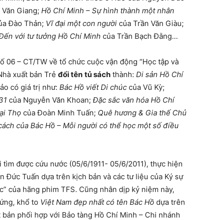
 Văn Giang;
Hồ Chí Minh – Sự hình thành một nhân
ủa Đào Thản;
Vĩ đại một con người
của Trần Văn Giàu;
Đến với tư tưởng Hồ Chí Minh
của Trần Bạch Đằng…
 số 06 – CT/TW về tổ chức cuộc vận động “Học tập và
Nhà xuất bản Trẻ
đổi tên
tủ sách
thành:
Di sản Hồ Chí
ảo có giá trị như:
Bác Hồ viết Di chúc
của Vũ Kỳ;
31
của Nguyễn Văn Khoan;
Đặc sắc văn hóa Hồ Chí
ại Thọ
của Đoàn Minh Tuấn;
Quê hương & Gia thế Chủ
ách của Bác Hồ – Mỗi người có thể học một số điều
 tìm được cứu nước (05/6/1911- 05/6/2011), thực hiện
n Đức Tuấn dựa trên kịch bản và các tư liệu của Ký sự
ác” của hãng phim TFS. Cũng nhân dịp kỷ niệm này,
cứng, khổ to
Việt Nam đẹp nhất có tên Bác Hồ
dựa trên
t bản phối hợp với Bảo tàng Hồ Chí Minh – Chi nhánh