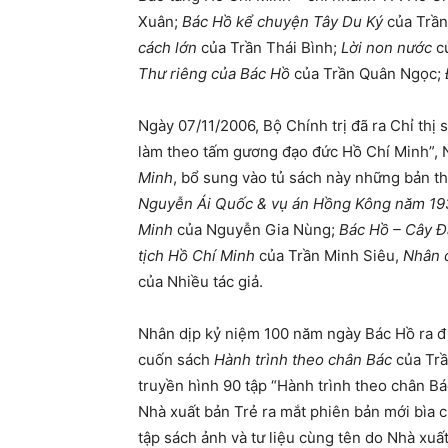
Xuân;
Bác Hồ kể chuyện Tây Du Ký
của Trần
cách lớn
của Trần Thái Bình;
Lời non nước
c
Thư riêng của Bác Hồ
của Trần Quân Ngọc;
Ngày 07/11/2006, Bộ Chính trị đã ra Chỉ thị
làm theo tấm gương đạo đức Hồ Chí Minh”, 
Minh
, bổ sung vào tủ sách này những bản th
Nguyễn Ái Quốc & vụ án Hồng Kông năm 19
Minh
của Nguyễn Gia Nùng;
Bác Hồ – Cây Đ
tịch Hồ Chí Minh
của Trần Minh Siêu,
Nhân c
của Nhiều tác giả.
Nhân dịp kỷ niệm 100 năm ngày Bác Hồ ra đi
cuốn sách
Hành trình theo chân Bác
của Trầ
truyền hình 90 tập “Hành trình theo chân B
Nhà xuất bản Trẻ ra mắt phiên bản mới bìa 
tập sách ảnh và tư liệu cùng tên do Nhà xuấ