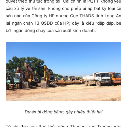
quyết theo thủ tục trọng tài. Cái chính là PQTT không yêu
cầu xử lý về tài sản, không cho phép ai áp bất kỳ loại tài
sản nào của Công ty HP nhưng Cục THADS tỉnh Long An
lại ngăn chặn 13 QSDĐ của HP; đây là kiểu “đắp đập, be
bờ” ngăn dòng chảy của sản xuất kinh doanh.
Dự án bị đóng băng, gây nhiều thiệt hại
Từ chỉ đạo của Phó thủ tướng Thường trực Trương Hòa