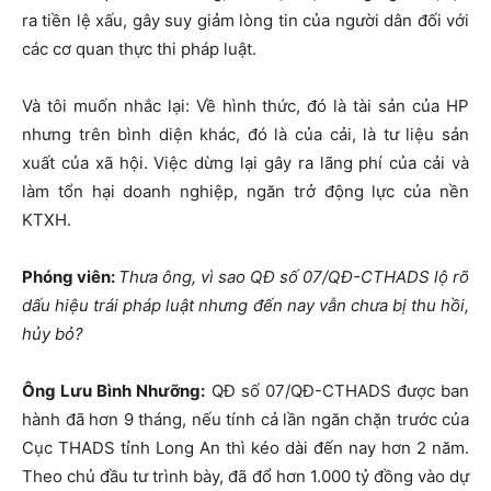
ra tiền lệ xấu, gây suy giảm lòng tin của người dân đối với
các cơ quan thực thi pháp luật.
Và tôi muốn nhắc lại: Về hình thức, đó là tài sản của HP
nhưng trên bình diện khác, đó là của cải, là tư liệu sản
xuất của xã hội. Việc dừng lại gây ra lãng phí của cải và
làm tổn hại doanh nghiệp, ngăn trở động lực của nền
KTXH.
Phóng viên:
Thưa ông, vì sao QĐ số 07/QĐ-CTHADS lộ rõ
dấu hiệu trái pháp luật nhưng đến nay vẫn chưa bị thu hồi,
hủy bỏ?
Ông Lưu Bình Nhưỡng:
QĐ số 07/QĐ-CTHADS được ban
hành đã hơn 9 tháng, nếu tính cả lần ngăn chặn trước của
Cục THADS tỉnh Long An thì kéo dài đến nay hơn 2 năm.
Theo chủ đầu tư trình bày, đã đổ hơn 1.000 tỷ đồng vào dự