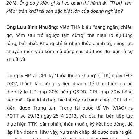
2018. Ông có ý kiến gì khi cơ quan thi hành án (THA) “làm
xiếc” trên khối tài sản đặc biệt lớn của doanh nghiệp?
Ông Lưu Bình Nhưỡng:
Việc THA kiểu “sáng ngăn, chiều
gỡ, hôm sau trở ngược tạm dừng” thể hiện rõ sự lúng
túng, bất nhất. Không chỉ là nhận thức chính trị, năng lực
chuyên môn yếu kém mà đằng sau đó theo dư luận là sự
khuất tất.
Công ty HP và CPL ký “thỏa thuận khung” (TTK) ngày 1-6-
2007, thành lập công ty liên doanh để thực hiện dự án
theo tỷ lệ HP góp 30% bằng QSDĐ, CPL góp 70% bằng
tiền mặt. Quá trình hợp tác thì xảy ra tranh chấp, CPL khởi
kiện, được Trung tâm Trọng tài quốc tế VN (VIAC) ra
PQTT số 29/12 ngày 25-4-2013, yêu cầu hai bên tiếp tục
thực hiện TTK, đàm phán, thỏa thuận, ký kết hợp đồng, để
lập liên doanh. Như vậy, vụ tranh chấp đã được đưa ra giải