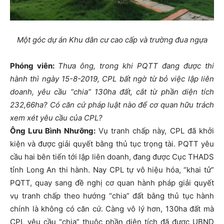
Một góc dự án Khu dân cư cao cấp và trường đua ngựa
Phóng viên:
Thưa ông, trong khi PQTT đang được thi
hành thì ngày 15-8-2019, CPL bất ngờ từ bỏ việc lập liên
doanh, yêu cầu “chia” 130ha đất, cắt từ phần diện tích
232,66ha? Có căn cứ pháp luật nào để cơ quan hữu trách
xem xét yêu cầu của CPL?
Ông Lưu Bình Nhưỡng:
Vụ tranh chấp này, CPL đã khởi
kiện và được giải quyết bằng thủ tục trọng tài. PQTT yêu
cầu hai bên tiến tới lập liên doanh, đang được Cục THADS
tỉnh Long An thi hành. Nay CPL tự vô hiệu hóa, “khai tử”
PQTT, quay sang đề nghị cơ quan hành pháp giải quyết
vụ tranh chấp theo hướng “chia” đất bằng thủ tục hành
chính là không có căn cứ. Càng vô lý hơn, 130ha đất mà
CPL yêu cầu “chia” thuộc phần diện tích đã được UBND