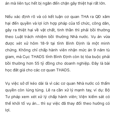
án mà liên tục hết bị ngăn đến chặn gây thiệt hại rất lớn.
Nếu xác định rõ và có kết luận cơ quan THA ra QĐ xâm
hại đến quyền và lợi ích hợp pháp của tổ chức, công dân,
gây ra thiệt hại về vật chất, tinh thần thì phải bồi thường
theo Luật trách nhiệm bồi thường Nhà nước. Vụ án vừa
được xét xử hôm 18-9 tại tỉnh Bình Định là một minh
chứng. Không chỉ chấp hành viên nhận mức án 9 năm tù
giam, mà Cục THADS tỉnh Bình Định còn bị tòa buộc phải
bồi thường hơn 55 tỷ đồng cho doanh nghiệp. Đây là bài
học đắt giá cho các cơ quan THADS.
Vụ việc sở dĩ kéo dài là vì các cơ quan Nhà nước có thẩm
quyền còn lúng túng. Lẽ ra cần xử lý mạnh tay, ví dụ: Bộ
Tư pháp xem xét xử lý chấp hành viên; Viện kiểm sát có
thể khởi tố vụ án… thì sự việc đã thay đổi theo hướng có
lợi.