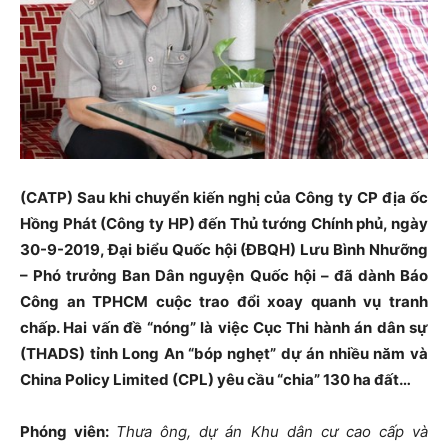
(CATP) Sau khi chuyển kiến nghị của Công ty CP địa ốc
Hồng Phát (Công ty HP) đến Thủ tướng Chính phủ, ngày
30-9-2019, Đại biểu Quốc hội (ĐBQH) Lưu Bình Nhưỡng
– Phó trưởng Ban Dân nguyện Quốc hội – đã dành Báo
Công an TPHCM cuộc trao đổi xoay quanh vụ tranh
chấp. Hai vấn đề “nóng” là việc Cục Thi hành án dân sự
(THADS) tỉnh Long An “bóp nghẹt” dự án nhiều năm và
China Policy Limited (CPL) yêu cầu “chia” 130 ha đất…
Phóng viên:
Thưa ông, dự án Khu dân cư cao cấp và