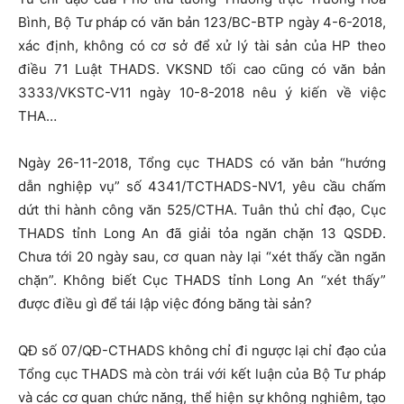
Bình, Bộ Tư pháp có văn bản 123/BC-BTP ngày 4-6-2018,
xác định, không có cơ sở để xử lý tài sản của HP theo
điều 71 Luật THADS. VKSND tối cao cũng có văn bản
3333/VKSTC-V11 ngày 10-8-2018 nêu ý kiến về việc
THA…
Ngày 26-11-2018, Tổng cục THADS có văn bản “hướng
dẫn nghiệp vụ” số 4341/TCTHADS-NV1, yêu cầu chấm
dứt thi hành công văn 525/CTHA. Tuân thủ chỉ đạo, Cục
THADS tỉnh Long An đã giải tỏa ngăn chặn 13 QSDĐ.
Chưa tới 20 ngày sau, cơ quan này lại “xét thấy cần ngăn
chặn”. Không biết Cục THADS tỉnh Long An “xét thấy”
được điều gì để tái lập việc đóng băng tài sản?
QĐ số 07/QĐ-CTHADS không chỉ đi ngược lại chỉ đạo của
Tổng cục THADS mà còn trái với kết luận của Bộ Tư pháp
và các cơ quan chức năng, thể hiện sự không nghiêm, tạo