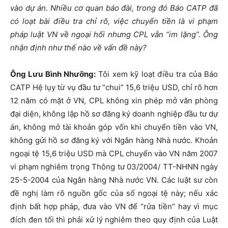
vào dự án. Nhiều cơ quan báo đài, trong đó Báo CATP đã
có loạt bài điều tra chỉ rõ, việc chuyển tiền là vi phạm
pháp luật VN về ngoại hối nhưng CPL vẫn “im lặng”. Ông
nhận định như thế nào về vấn đề này?
Ông Lưu Bình Nhưỡng:
Tôi xem kỹ loạt điều tra của Báo
CATP Hệ lụy từ vụ đầu tư “chui” 15,6 triệu USD, chỉ rõ hơn
12 năm có mặt ở VN, CPL không xin phép mở văn phòng
đại diện, không lập hồ sơ đăng ký doanh nghiệp đầu tư dự
án, không mở tài khoản góp vốn khi chuyển tiền vào VN,
không gửi hồ sơ đăng ký với Ngân hàng Nhà nước. Khoản
ngoại tệ 15,6 triệu USD mà CPL chuyển vào VN năm 2007
vi phạm nghiêm trọng Thông tư 03/2004/ TT-NHNN ngày
25-5-2004 của Ngân hàng Nhà nước VN. Các luật sư còn
đề nghị làm rõ nguồn gốc của số ngoại tệ này; nếu xác
định bất hợp pháp, đưa vào VN để “rửa tiền” hay vì mục
đích đen tối thì phải xử lý nghiêm theo quy định của Luật