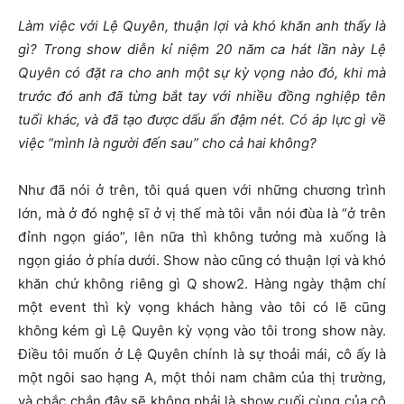
Làm việc với Lệ Quyên, thuận lợi và khó khăn anh thấy là
gì? Trong show diễn kỉ niệm 20 năm ca hát lần này Lệ
Quyên có đặt ra cho anh một sự kỳ vọng nào đó, khi mà
trước đó anh đã từng bắt tay với nhiều đồng nghiệp tên
tuổi khác, và đã tạo được dấu ấn đậm nét. Có áp lực gì về
việc “mình là người đến sau” cho cả hai không?
Như đã nói ở trên, tôi quá quen với những chương trình
lớn, mà ở đó nghệ sĩ ở vị thế mà tôi vẫn nói đùa là “ở trên
đỉnh ngọn giáo”, lên nữa thì không tưởng mà xuống là
ngọn giáo ở phía dưới. Show nào cũng có thuận lợi và khó
khăn chứ không riêng gì Q show2. Hàng ngày thậm chí
một event thì kỳ vọng khách hàng vào tôi có lẽ cũng
không kém gì Lệ Quyên kỳ vọng vào tôi trong show này.
Điều tôi muốn ở Lệ Quyên chính là sự thoải mái, cô ấy là
một ngôi sao hạng A, một thỏi nam châm của thị trường,
và chắc chắn đây sẽ không phải là show cuối cùng của cô