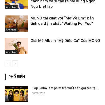
cách nam ca sĩ tạo ra hai Vùng Ngôn
Ngữ biệt lập
Âm nhạc
MONO tái xuất với “Mơ Về Em”: bản
tình ca đậm chất “Waiting For You”
Âm nhạc
Giải Mã Album “Mỹ Diệu Ca” Của MONO
Âm nhạc
PHỔ BIẾN
Top 5 nhà làm phim trẻ xuất sắc gọi tên tại...
08/08/2026