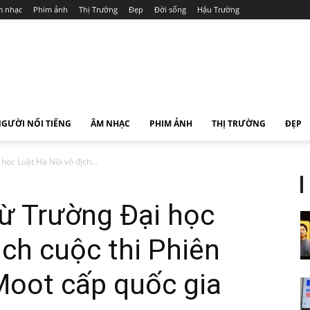
 nhạc
Phim ảnh
Thị Trường
Đẹp
Đời sống
Hậu Trường
GƯỜI NỔI TIẾNG
ÂM NHẠC
PHIM ẢNH
THỊ TRƯỜNG
ĐẸP
học Luật Hà Nội vô địch...
ừ Trường Đại học
ịch cuộc thi Phiên
Moot cấp quốc gia