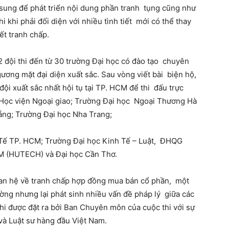
sung để phát triển nội dung phần tranh tụng cũng như
 khi phải đối diện với nhiều tình tiết mới có thể thay
yết tranh chấp.
2 đội thi đến từ 30 trường Đại học có đào tạo chuyên
gương mặt đại diện xuất sắc. Sau vòng viết bài biện hộ,
ội xuất sắc nhất hội tụ tại TP. HCM để thi đấu trực
; Học viện Ngoại giao; Trường Đại học Ngoại Thương Hà
ẵng; Trường Đại học Nha Trang;
 Tế TP. HCM; Trường Đại học Kinh Tế – Luật, ĐHQG
 (HUTECH) và Đại học Cần Thơ.
an hệ về tranh chấp hợp đồng mua bán cổ phần, một
rường nhưng lại phát sinh nhiều vấn đề pháp lý giữa các
thi được đặt ra bởi Ban Chuyên môn của cuộc thi với sự
và Luật sư hàng đầu Việt Nam.