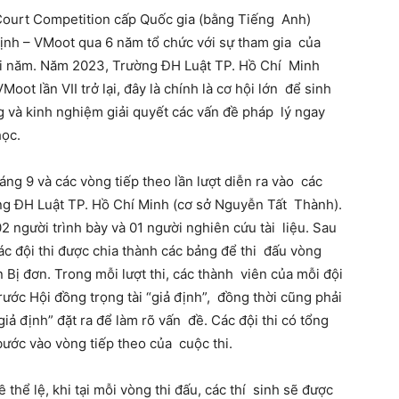
 Court Competition cấp Quốc gia (bằng Tiếng Anh)
định – VMoot qua 6 năm tổ chức với sự tham gia của
ỗi năm. Năm 2023, Trường ĐH Luật TP. Hồ Chí Minh
Moot lần VII trở lại, đây là chính là cơ hội lớn để sinh
g và kinh nghiệm giải quyết các vấn đề pháp lý ngay
học.
áng 9 và các vòng tiếp theo lần lượt diễn ra vào các
ng ĐH Luật TP. Hồ Chí Minh (cơ sở Nguyễn Tất Thành).
2 người trình bày và 01 người nghiên cứu tài liệu. Sau
 các đội thi được chia thành các bảng để thi đấu vòng
 Bị đơn. Trong mỗi lượt thi, các thành viên của mỗi đội
rước Hội đồng trọng tài “giả định”, đồng thời cũng phải
giả định” đặt ra để làm rõ vấn đề. Các đội thi có tổng
bước vào vòng tiếp theo của cuộc thi.
 thể lệ, khi tại mỗi vòng thi đấu, các thí sinh sẽ được