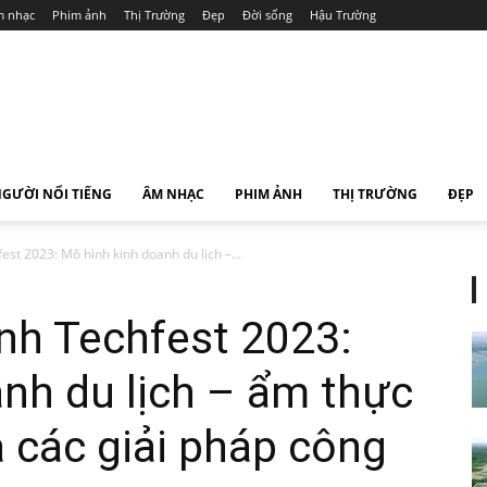
 nhạc
Phim ảnh
Thị Trường
Đẹp
Đời sống
Hậu Trường
GƯỜI NỔI TIẾNG
ÂM NHẠC
PHIM ẢNH
THỊ TRƯỜNG
ĐẸP
est 2023: Mô hình kinh doanh du lịch –...
nh Techfest 2023:
nh du lịch – ẩm thực
à các giải pháp công