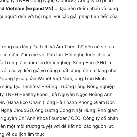
, Công ty TNHH Công Nghệ CloudGO, Công ty cổ phần
nd Vietnam (Expand VN)
… tạo nên điểm nhấn và cũng
 người đến với hội nghị với các giải pháp tiên tiến của
 trọng của làng Du Lịch và Ẩm Thực thế nên nó sẽ tạo
 có niềm đam mê với lĩnh lực. Hội nghị được chia sẻ
ốc Trung tâm ươm tạo khởi nghiệp Sông Hàn (SHi) là
 với các vị diễn giả vô cùng chất lượng đến từ làng như
Công ty cổ phần Wenet Việt Nam, ông Trần Minh
n sáng tạo Techfest – Đồng Trường Làng Nông nghiệp
Cty TNHH Healthy Food”, bà Nguyễn Ngọc Hoàng Anh
NA (Hana Eco Chain ), ông Hà Thanh Phong Giám Đốc
 Nghệ CloudGO, ông Lương Công Nhật Hùng Phó giám
 Nguyễn Chí Anh Khoa Founder / CEO Công ty cổ phần
n một môi trường tuyệt vời để kết nối các nguồn lực
ng về du lịch ẩm thực