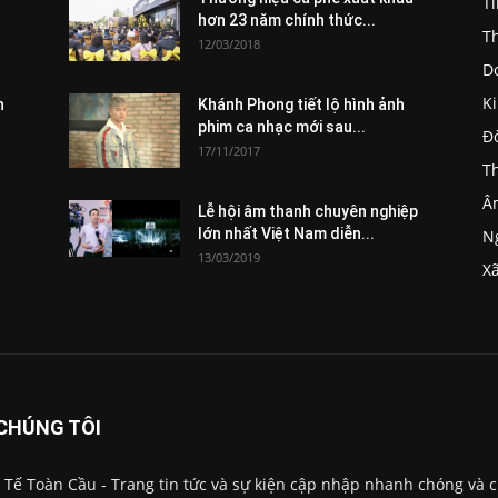
T
hơn 23 năm chính thức...
Th
12/03/2018
D
K
n
Khánh Phong tiết lộ hình ảnh
phim ca nhạc mới sau...
Đ
17/11/2017
Th
Â
Lễ hội âm thanh chuyên nghiệp
lớn nhất Việt Nam diễn...
Ng
13/03/2019
Xã
CHÚNG TÔI
 Tế Toàn Cầu - Trang tin tức và sự kiện cập nhập nhanh chóng và 