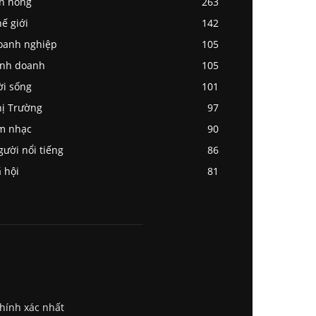
in nóng
263
ế giới
142
oanh nghiệp
105
inh doanh
105
ời sống
101
ị Trường
97
m nhạc
90
ười nổi tiếng
86
 hội
81
chính xác nhất