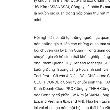
ty chuỗi sinh thái HANA (Hana Eco Chain )
JW Kim (ASIANASA), Công ty cổ phần
Expa
là nguồn lực quan trọng góp phần thu hút mọi
mình.
Hội nghị là nơi hội tụ những nguồn lực quan
nên những giá trị lớn cho những quan tâm và
bởi chuyên gia Lý Đình Quân – Tổng giám đ
chuyên gia về hệ sinh thái khởi nghiệp cùng
ông Phạm Quang Huy General Manager SG “
Luông Đồng Trưởng Làng Học sinh sinh viê
Techfest – Cố vấn & Giám Đốc Chiến lược 
CEO- FOUNDER Công ty chuỗi sinh thái HA
Kinh Doanh CloudPRO Công ty TNHH Công
đốc Công ty cổ phần JW Kim (ASIANA), ông
Expand Vietnam (Expand VN). Hứa hẹn tạo nê
lại với nhau tạo nên một hệ sinh thái bên vữ