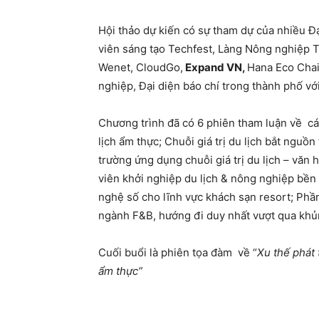
Hội thảo dự kiến có sự tham dự của nhiều Đạ
viên sáng tạo Techfest, Làng Nông nghiệp T
Wenet, CloudGo,
Expand VN,
Hana Eco Chai
nghiệp, Đại diện báo chí trong thành phố vớ
Chương trình đã có 6 phiên tham luận về c
lịch ẩm thực; Chuỗi giá trị du lịch bắt nguồ
trường ứng dụng chuỗi giá trị du lịch – văn
viên khởi nghiệp du lịch & nông nghiệp bề
nghệ số cho lĩnh vực khách sạn resort; Ph
ngành F&B, hướng đi duy nhất vượt qua khủ
Cuối buổi là phiên tọa đàm về “
Xu thế phát
ẩm thực”