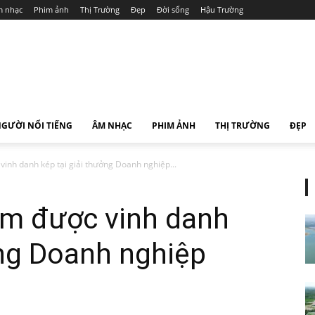
 nhạc
Phim ảnh
Thị Trường
Đẹp
Đời sống
Hậu Trường
GƯỜI NỔI TIẾNG
ÂM NHẠC
PHIM ẢNH
THỊ TRƯỜNG
ĐẸP
vinh danh kép tại giải thưởng Doanh nghiệp...
am được vinh danh
ởng Doanh nghiệp