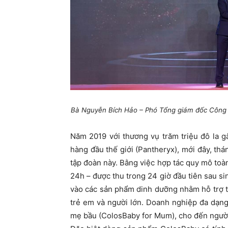
Bà Nguyễn Bích Hảo – Phó Tổng giám đốc Công t
Năm 2019 với thương vụ trăm triệu đô la 
hàng đầu thế giới (Pantheryx), mới đây, thá
tập đoàn này. Bằng việc hợp tác quy mô toà
24h – được thu trong 24 giờ đầu tiên sau si
vào các sản phẩm dinh dưỡng nhằm hỗ trợ t
trẻ em và người lớn. Doanh nghiệp đa dạn
mẹ bầu (ColosBaby for Mum), cho đến người 