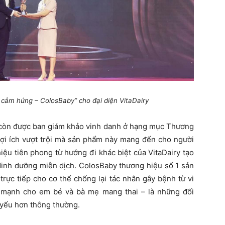
 cảm hứng – ColosBaby” cho đại diện VitaDairy
ry còn được ban giám khảo vinh danh ở hạng mục Thương
 lợi ích vượt trội mà sản phẩm này mang đến cho người
iệu tiên phong từ hướng đi khác biệt của VitaDairy tạo
 dinh dưỡng miễn dịch. ColosBaby thương hiệu số 1 sản
ực tiếp cho cơ thể chống lại tác nhân gây bệnh từ vi
e mạnh cho em bé và bà mẹ mang thai – là những đối
 yếu hơn thông thường.