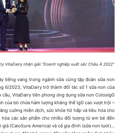
y VitaDairy nhận giải “Doanh nghiệp xuất sắc Châu Á 2022”
gây tiếng vang trong ngành sữa cùng tập đoàn sữa non
ng 6/2023, VitaDairy trở thành đối tác số 1 sữa non của
n cầu, VitaDairy tiên phong ứng dụng sữa non ColosIgG
nh của bò chứa hàm lượng kháng thể IgG cao vượt trội –
ăng cường miễn dịch, sức khỏe hô hấp và tiêu hóa cho
g hóa các sản phẩm cho nhiều đối tượng từ em bé đến
già (CaloSure America) và cả gia đình (sữa non tươi)…