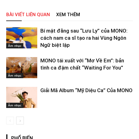
BÀI VIẾT LIÊN QUAN
XEM THÊM
Bí mật đằng sau “Lưu Ly” của MONO:
cách nam ca sĩ tạo ra hai Vùng Ngôn
Ngữ biệt lập
Âm nhạc
MONO tái xuất với “Mơ Về Em”: bản
tình ca đậm chất “Waiting For You”
Âm nhạc
Giải Mã Album “Mỹ Diệu Ca” Của MONO
Âm nhạc
PHỔ BIẾN