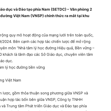
 Giáo dục và Đào tạo phía Nam (SETDC) – Văn phòng 2
 đường Việt Nam (VNSP) chính thức ra mắt tại khu
ở rộng quy mô hoạt động của mạng lưới trên toàn quốc,
g 9/2024. Bên cạnh các hợp tác chiến lược để mở rộng
huyên môn “Nhà tâm lý học đường Hiệu quả, Bền vững –
00 khách là lãnh đạo các Sở Giáo dục, chuyên viên tâm
iáo dục.
Tâm lý học đường bền vững
iến lược, gồm thỏa thuận song phương giữa VNSP và
thuận hợp tác bốn bên giữa VNSP, Công ty TNHH
và Trung tâm Phát triển Giáo dục và Đào tạo phía