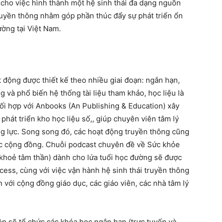
 cho việc hình thành một hệ sinh thái đa dạng nguồn
uyền thông nhằm góp phần thúc đẩy sự phát triển ổn
ường tại Việt Nam.
 động được thiết kế theo nhiều giai đoạn: ngắn hạn,
g và phổ biến hệ thống tài liệu tham khảo, học liệu là
hối hợp với Anbooks (An Publishing & Education) xây
phát triển kho học liệu số,, giúp chuyên viên tâm lý
g lực. Song song đó, các hoạt động truyền thông cũng
ức cộng đồng. Chuỗi podcast chuyên đề về Sức khỏe
c khoẻ tâm thần) dành cho lứa tuổi học đường sẽ được
cess, cùng với việc vận hành hệ sinh thái truyền thông
với cộng đồng giáo dục, các giáo viên, các nhà tâm lý
bên sẽ tổ chức các khóa học ngắn hạn (trực tuyến và