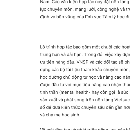
Nam. Các văn kiện hợp tác này đặt nền tảng
lực chuyên môn, mạng lưới, công nghệ và tr
định và bền vững của lĩnh vực Tâm lý học đ
Lộ trình hợp tác bao gồm một chuỗi các hoạt
trung hạn và dài hạn. Trong đó, việc xây dựn
ưu tiên hàng đầu. VNSP và các đối tác sẽ p
dựng các bộ tài liệu tham khảo chuyên môn, 
học đường chủ động tự học và nâng cao năn
được đầu tư với mục tiêu nâng cao nhận th
tinh thần (mental health- hay còn gọi là sứ
sản xuất và phát sóng trên nền tảng Vietsuc
số để đưa kiến thức chuyên sâu đến gần hơn 
và cha mẹ học sinh.
Về mặt đào tạo và phát triển năng lực, các 