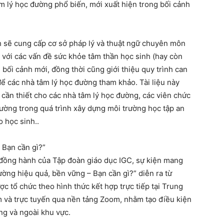
m lý học đường phổ biến, mới xuất hiện trong bối cảnh
ch sẽ cung cấp cơ sở pháp lý và thuật ngữ chuyên môn
 với các vấn đề sức khỏe tâm thần học sinh (hay còn
 bối cảnh mới, đồng thời cũng giới thiệu quy trình can
để các nhà tâm lý học đường tham khảo. Tài liệu này
cần thiết cho các nhà tâm lý học đường, các viên chức
trường trong quá trình xây dựng môi trường học tập an
o học sinh..
 Bạn cần gì?”
ự đồng hành của Tập đoàn giáo dục IGC, sự kiện mang
ng hiệu quả, bền vững – Bạn cần gì?” diễn ra từ
c tổ chức theo hình thức kết hợp trực tiếp tại Trung
m và trực tuyến qua nền tảng Zoom, nhằm tạo điều kiện
ong và ngoài khu vực.