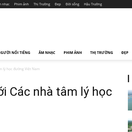
 nhạc
Phim ảnh
Thị Trường
Đẹp
Đời sống
Hậu Trường
GƯỜI NỔI TIẾNG
ÂM NHẠC
PHIM ẢNH
THỊ TRƯỜNG
ĐẸP
m lý học đường Việt Nam
i Các nhà tâm lý học