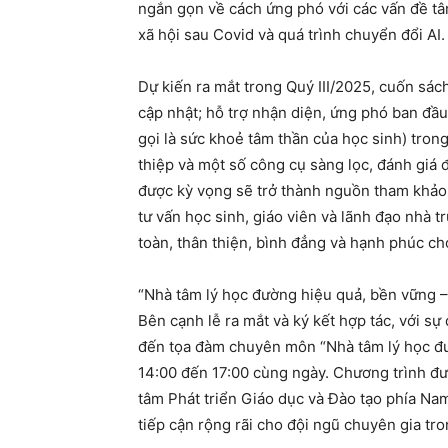
ngắn gọn về cách ứng phó với các vấn đề tâ
xã hội sau Covid và quá trình chuyển đổi AI.
Dự kiến ra mắt trong Quý III/2025, cuốn sá
cập nhật; hỗ trợ nhận diện, ứng phó ban đầu
gọi là sức khoẻ tâm thần của học sinh) trong
thiệp và một số công cụ sàng lọc, đánh giá 
được kỳ vọng sẽ trở thành nguồn tham khảo 
tư vấn học sinh, giáo viên và lãnh đạo nhà 
toàn, thân thiện, bình đẳng và hạnh phúc ch
“Nhà tâm lý học đường hiệu quả, bền vững –
Bên cạnh lễ ra mắt và ký kết hợp tác, với s
đến tọa đàm chuyên môn “Nhà tâm lý học đườ
14:00 đến 17:00 cùng ngày. Chương trình đượ
tâm Phát triển Giáo dục và Đào tạo phía Na
tiếp cận rộng rãi cho đội ngũ chuyên gia tr