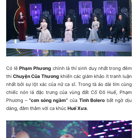
Có lẽ
Phạm Phương
chính là thí sinh duy nhất trong đêm
thi
Chuyện Của Thương
khiến các giám khảo ít tranh luận
nhất bởi sự lột xác của nữ ca sĩ. Trong tà áo dài tím cùng
chiếc nón lá đặc trưng của vùng đất Cố Đô Huế, Phạm
Phương –
“cơn sóng ngầm”
của
Tình Bolero
bất ngờ dịu
dàng, đằm thắm với ca khúc
Huế Xưa
.