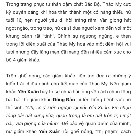
Trong trang phục tứ thân đậm chất Bắc Bộ, Thảo My cực
kỳ duyên dáng khi hóa thân thành một cô nàng thiếu nữ
tuổi 16, hẹn người yêu đi hội trăng rằm. Vẫn giọng hát
ngọt ngào, trong trẻo, nữ ca sĩ đưa người xem đến với một
khung cảnh rất “tình”. Chính sự ngượng ngùng, e thẹn
trong lối diễn xuất của Thảo My hòa vào một đêm hội vui
tươi nhưng đầy lãng mạn đã mang đến nhiều cảm xúc cho
bộ 4 giám khảo.
Trên ghế nóng, các giám khảo liên tục đưa ra những ý
kiến trái chiều dành cho tiết mục của Thảo My. Nếu giám
khảo
Yến Xuân
bày tỏ sự chưa hài lòng về cách chọn tông
bài hát thì giám khảo
Đông Đào
lại lên tiếng bênh vực nữ
thí sinh: “
Chị có ý kiến ngược lại với Yến Xuân. Em chọn
tông bài hát cũng vừa, quan trọng là em hát tròn trịa một
bài, vừa giọng của mình
”. Để bảo vệ quan điểm của mình,
nữ giám khảo
Yến Xuâ
n rời ghế nóng, “thị phạm” cách