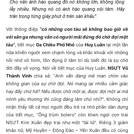
Cho nên ánh hào quang đó nó không lớn, không lộng
lẫy nhiều. Nhưng nó có ánh hào quang nội tâm. Hãy
trân trọng từng giây phút ở trên sân khấu
”.
Với thông điệp
“
có những con tàu sẽ không bao giờ về
với sân ga nhưng vẫn có người mãi đứng đó chờ đợi một
tàu
”
, tiết mục
Ga Chiều Phố Nhỏ
của
Huy Luân
lại một lần
nữa khiến người xem chạnh lòng và khắc khoải với những
nỗi nhớ vô hình, tồn đọng ở tâm trí dù biết đó là sự chờ
đời đầy vô vọng. Nói về tiết mục của Huy Luân,
NSƯT Vũ
Thành Vinh
chia sẻ: “
Anh vẫn đang mê man chìm vào
không gian của sự chờ đợi. Nó mang lại nhiều cảm giác
hay đấy chứ hả? Nếu được chờ một ai, được đợi một ai mà
mình yêu thương thì cũng đáng lắm chứ nhỉ?
”. Không chỉ
nhận thấy tất cả mọi người đều trẻ ra nhờ phần dàn dựng
của tiết mục, “Ông trùm bolero” còn khen ngợi con trai
NSƯT Kim Xuân đẹp trai như một “tài tử”. Riêng 3 giám
khảo nữ, Mỹ Huyền – Đông Đào – Yến Xuân đều có cùng