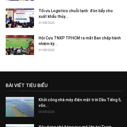
Tối ưu Logistics chuỗi lạnh: đòn bẩy cho
xuất khẩu thủy...
01/08/2026
Hội Cựu TNXP TP.HCM ra mắt Ban chấp hành
nhiệm kỳ...
01/08/2026
BÀI VIẾT TIÊU BIỂU
Khởi công nhà máy điện mặt trời Dầu Tiếng 5,
vốn...
05/08/2026
Xây dựng nhà hàng quy mô lớn tại Trạm