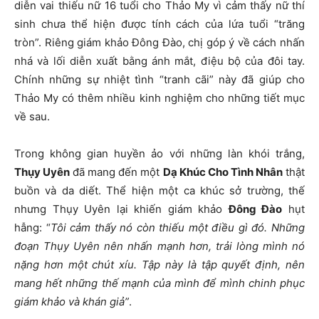
diễn vai thiếu nữ 16 tuổi cho Thảo My vì cảm thấy nữ thí
sinh chưa thể hiện được tính cách của lứa tuổi “trăng
tròn”. Riêng giám khảo Đông Đào, chị góp ý về cách nhấn
nhá và lối diễn xuất bằng ánh mắt, điệu bộ của đôi tay.
Chính những sự nhiệt tình “tranh cãi” này đã giúp cho
Thảo My có thêm nhiều kinh nghiệm cho những tiết mục
về sau.
Trong không gian huyền ảo với những làn khói trắng,
Thụy Uyên
đã mang đến một
Dạ Khúc Cho Tình Nhân
thật
buồn và da diết. Thể hiện một ca khúc sở trường, thế
nhưng Thụy Uyên lại khiến giám khảo
Đông Đào
hụt
hẫng: “
Tôi cảm thấy nó còn thiếu một điều gì đó. Những
đoạn Thụy Uyên nên nhấn mạnh hơn, trải lòng mình nó
nặng hơn một chút xíu. Tập này là tập quyết định, nên
mang hết những thế mạnh của mình để mình chinh phục
giám khảo và khán giả”
.