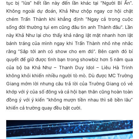
tục bị “lừa” hết lần này đến lần khác tại “Người Bí Ẩn”.
Không ngoài dự đoán, Khả Như chộp ngay cơ hội chặt
chém Trấn Thành khi khẳng định “Ngay cả trong cuộc
sống đời thường tụi em cũng đâu tin anh Thành đâu”. Lần
này Khả Như lại cho thấy khả năng lật mặt nhanh hơn lật
bánh tráng của mình ngay khi Trấn Thành nhỏ nhẹ nhắc
rằng “Sắp tới anh có show cho em đó”. Bên cạnh đó bí
quyết để giữ được tình bạn trong showbiz hơn 5 năm qua
của bộ ba Khả Như – Thanh Duy Idol – Liêu Hà Trinh
không khỏi khiến nhiều người tò mò. Dù được MC Trường
Giang mớm lời nhưng câu trả lời của Trường Giang có vẻ
khớp với ý của số đông và cả hội bạn thân cũng hoàn toàn
đồng ý với ý kiến “không mượn tiền nhau thì sẽ bền lâu”
khiến cả trường quay đều bật cười.