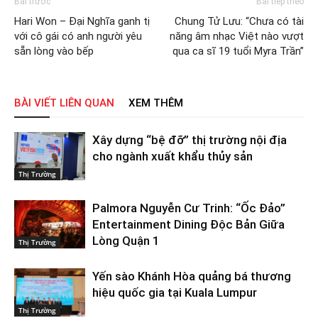
Bài trước
Bài tiếp theo
Hari Won – Đại Nghĩa ganh tị
Chung Tử Lưu: “Chưa có tài
với cô gái có anh người yêu
năng âm nhạc Việt nào vượt
sẵn lòng vào bếp
qua ca sĩ 19 tuổi Myra Trần”
BÀI VIẾT LIÊN QUAN
XEM THÊM
Xây dựng “bệ đỡ” thị trường nội địa
cho ngành xuất khẩu thủy sản
Thị Trường
Palmora Nguyễn Cư Trinh: “Ốc Đảo”
Entertainment Dining Độc Bản Giữa
Lòng Quận 1
Thị Trường
Yến sào Khánh Hòa quảng bá thương
hiệu quốc gia tại Kuala Lumpur
Thị Trường