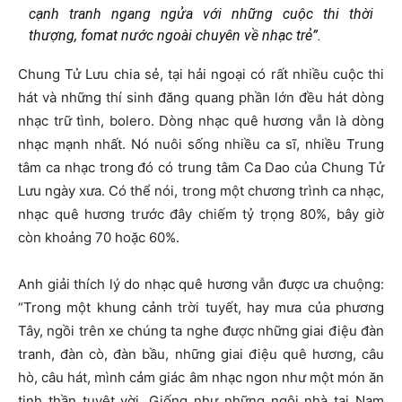
cạnh tranh ngang ngửa với những cuộc thi thời
thượng, fomat nước ngoài chuyên về nhạc trẻ”.
Chung Tử Lưu chia sẻ, tại hải ngoại có rất nhiều cuộc thi
hát và những thí sinh đăng quang phần lớn đều hát dòng
nhạc trữ tình, bolero. Dòng nhạc quê hương vẫn là dòng
nhạc mạnh nhất. Nó nuôi sống nhiều ca sĩ, nhiều Trung
tâm ca nhạc trong đó có trung tâm Ca Dao của Chung Tử
Lưu ngày xưa. Có thể nói, trong một chương trình ca nhạc,
nhạc quê hương trước đây chiếm tỷ trọng 80%, bây giờ
còn khoảng 70 hoặc 60%.
Anh giải thích lý do nhạc quê hương vẫn được ưa chuộng:
“Trong một khung cảnh trời tuyết, hay mưa của phương
Tây, ngồi trên xe chúng ta nghe được những giai điệu đàn
tranh, đàn cò, đàn bầu, những giai điệu quê hương, câu
hò, câu hát, mình cảm giác âm nhạc ngon như một món ăn
tinh thần tuyệt vời. Giống như những ngôi nhà tại Nam