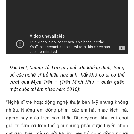
Đặc biệt, Chung Tử Lưu gây sốc khi khẳng định, trong
số các nghệ sĩ trẻ hiện nay, anh thấy khó có ai có thể
vượt qua Myra Trần – (Trần Minh Như – quán quân
một cuộc thi âm nhạc năm 2016):
“Nghệ sĩ trẻ hoạt động nghệ thuật bên Mỹ nhưng không
nhiều. Những em đóng phim, các em hát nhạc kịch, hát
opera hay múa trên sân khấu Disneyland, khu vui chơi
giải trí tầm cỡ trên thế giới nhưng phải được tuyển chọn
gắt gao. Nếu mà so với Philippines thì cộng đồng người