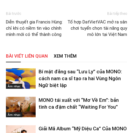
Bài trước
Bài tiếp theo
Diễn thuyết gia Francis Hùng:
Tổ hợp DatVietVAC mở ra sân
chỉ khi có niềm tin vào chính
chơi tuyển chọn tài năng quy
mình mới có thể thành công
mô lớn tại Việt Nam
BÀI VIẾT LIÊN QUAN
XEM THÊM
Bí mật đằng sau “Lưu Ly” của MONO:
cách nam ca sĩ tạo ra hai Vùng Ngôn
Ngữ biệt lập
Âm nhạc
MONO tái xuất với “Mơ Về Em”: bản
tình ca đậm chất “Waiting For You”
Âm nhạc
Giải Mã Album “Mỹ Diệu Ca” Của MONO