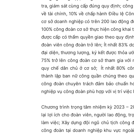
tra, giám sát cùng cấp đúng quy định; côn
về tài chính, 10% về chấp hành Điều lệ Cô
cơ sở doanh nghiệp có trên 200 lao động đư
100% công đoàn cơ sở thực hiện công khai t
được cấp có thẩm quyền giao theo quy định
đoàn viên công đoàn trở lên;
Ít nhất 83% d
đại diện, thương lượng, ký kết được thỏa ư
75% trở lên công đoàn cơ sở tham gia với 
quy chế dân chủ ở cơ sở;
Ít nhất 80% cô
thành lập ban nữ công quần chúng theo q
công đoàn chuyên trách đảm bảo chuẩn hóa
nghiệp vụ công đoàn phù hợp với vị trí việc 
Chương trình trọng tâm nhiệm kỳ 2023 – 20
lại lợi ích cho đoàn viên, người lao động, tr
làm việc;
Xây dựng đội ngũ chủ tịch công đ
công đoàn tại doanh nghiệp khu vực ngoà