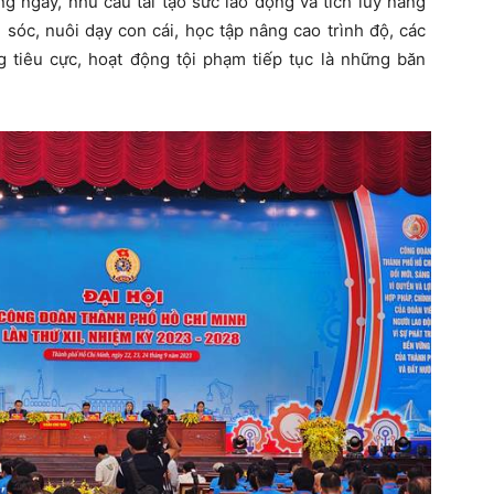
g ngày, nhu cầu tái tạo sức lao động và tích lũy nâng
 sóc, nuôi dạy con cái, học tập nâng cao trình độ, các
g tiêu cực, hoạt động tội phạm tiếp tục là những băn