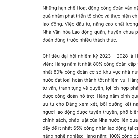
Những hạn chế
Hoạt động công đoàn vẫn nặ
quả nhằm phát triển tổ chức và thực hiện chă
lao động. Việc đầu tư, nâng cao chất lượn
Nhà Văn hóa Lao động quận, huyện chưa p
đoàn đứng trước nhiều thách thức.
Chỉ tiêu đại hội
nhiệm kỳ 2023 – 2028 là
H
viên;
Hàng năm ít nhất 80% công đoàn cấp tr
nhất 80% công đoàn cơ sở khu vực nhà nướ
nước đạt loại hoàn thành tốt nhiệm vụ;
Hàng
tư vấn, tranh tụng về quyền, lợi ích hợp p
được công đoàn hỗ trợ;
Hàng năm bình quân
ưu tú cho Đảng xem xét, bồi dưỡng kết n
người lao động được tuyên truyền, phổ biến
chính sách, pháp luật của Nhà nước liên qu
đẩy để ít nhất 65% công nhân lao động tại c
năng nghề nghiệp;
Hàng năm: 100% công đoà