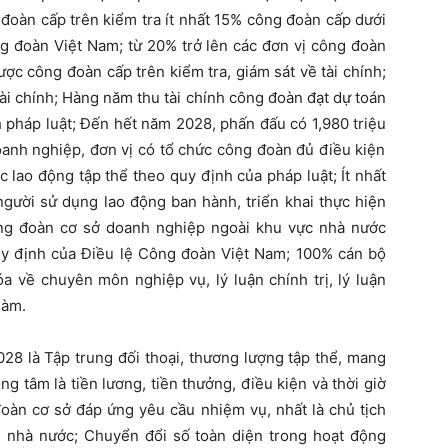
g
đoàn cấp trên kiểm tra ít nhất 15% công đoàn cấp dưới
ng đoàn
Việt Nam
;
từ 20% trở lên các đơn vị công đoàn
ợc công đoàn cấp trên kiểm tra, giám sát về tài chính;
ài chính;
Hàng năm thu tài chính công đoàn đạt dự toán
 pháp luật;
Đến hết năm 2028, phấn đấu có
1,980 triệu
oanh nghiệp, đơn vị có tổ chức công đoàn đủ điều kiện
ớc lao động tập thể theo quy định của pháp luật;
Ít nhất
người sử dụng lao động ban hành, triển khai thực hiện
ng đoàn cơ sở doanh nghiệp ngoài khu vực nhà nước
uy định của Điều lệ Công đoàn Việt Nam;
100% cán bộ
 về chuyên môn nghiệp vụ, lý luận chính trị, lý luận
làm.
28 là
Tập trung đối thoại, thương lượng tập thể, mang
ọng tâm là tiền lương, tiền thưởng, điều kiện và thời giờ
oàn cơ sở đáp ứng yêu cầu nhiệm vụ, nhất là chủ tịch
i nhà nước;
Chuyển đổi số toàn diện trong hoạt động