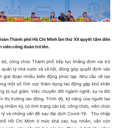
g đoàn Thành phố Hồ Chí Minh lần thứ XII quyết tâm đến
 viên công đoàn trở lên.
 bộ, công chức Thành phố tiếp tục khẳng định vai trò
a quản lý nhà nước và xã hội, đóng góp quyết định vào
ột giai đoạn nhiều biến động phức tạp.
Nhu cầu về lao
song một số lĩnh vực thâm dụng lao động gặp khó khăn
ờng bị sụt giảm. Việc chuyển đổi ngành nghề, sự ra đời
 thị trường lao động. Trình độ, kỹ năng của người lao
g nhiệm kỳ, có tình trạng cán bộ, công chức, viên chức
m lý và những vấn đề sau đại dịch Covid-19
.
Thu nhập
phố Hồ Chí Minh ở mức khá cao, tuy nhiên, vẫn còn