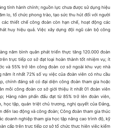
ng tính hành chính; nguồn lực chưa được sử dụng hiệu
m lo, tổ chức phong trào, tạo sức thu hút đối với người
g các thiết chế công đoàn còn hạn chế, hoạt động các
hát huy hiệu quả.
Việc xây dựng đội ngũ cán bộ công
àng năm bình quân phát triển thực tăng 120.000 đoàn
ên trực tiếp cơ sở đạt loại hoàn thành tốt nhiệm vụ; ít
c và 55% trở lên công đoàn cơ sở ngoài khu vực nhà
 năm ít nhất 72% số vụ việc của đoàn viên có nhu cầu
háp, chính đáng sẽ có đại diện công đoàn tham gia hoặc
 mỗi công đoàn cơ sở giới thiệu ít nhất 01 đoàn viên
ạp;
Hàng năm phấn đấu đạt từ 85% trở lên đoàn viên,
, học tập, quán triệt chủ trương, nghị quyết của Đảng,
an đến lao động và công đoàn; Công đoàn tham gia thúc
ác doanh nghiệp tham gia học tập nâng cao trình độ, kỹ
n cấp trên trực tiếp cơ sở tổ chức thực hiện việc kiểm