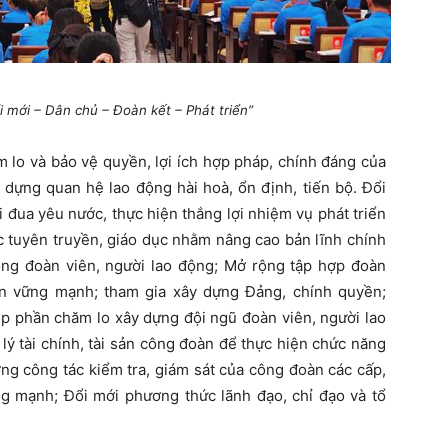
i mới – Dân chủ – Đoàn kết – Phát triển”
m lo và bảo vệ quyền, lợi ích hợp pháp, chính đáng của
 dựng quan hệ lao động hài hoà, ổn định, tiến bộ. Đổi
 đua yêu nước, thực hiện thắng lợi nhiệm vụ phát triển
ác tuyên truyền, giáo dục nhằm nâng cao bản lĩnh chính
trong đoàn viên, người lao động; Mở rộng tập hợp đoàn
àn vững mạnh; tham gia xây dựng Đảng, chính quyền;
p phần chăm lo xây dựng đội ngũ đoàn viên, người lao
lý tài chính, tài sản công đoàn để thực hiện chức năng
ng công tác kiểm tra, giám sát của công đoàn các cấp,
 mạnh; Đổi mới phương thức lãnh đạo, chỉ đạo và tổ