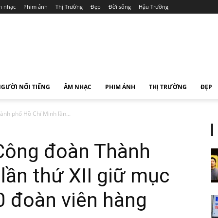
 nhạc
Phim ảnh
Thị Trường
Đẹp
Đời sống
Hậu Trường
GƯỜI NỔI TIẾNG
ÂM NHẠC
PHIM ẢNH
THỊ TRƯỜNG
ĐẸP
ành phố Hồ Chí Minh lần...
 Công đoàn Thành
ần thứ XII giữ mục
0 đoàn viên hàng