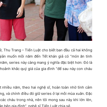
 9, Thu Trang – Tiến Luật cho biết ban đầu cả hai không
giản muốn mỗi năm đến Tết khán giả có “món ăn tinh
năm, series này càng mang ý nghĩa đặc biệt hơn: Đó là
khoảnh khắc quý giá của gia đình “để sau này con cháu
ốt nhiều năm, theo hai nghệ sĩ, hoàn toàn nhờ tình cảm
ng, và chính điều đó giữ series ở lại mỗi mùa xuân. Đặc
 các cháu trong nhà, nên tôi mong sau này khi lớn lên,
 bên gia đình”, nghệ sĩ Tiến Luật chia sẻ.