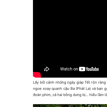
Lấy bối cảnh những ngày giáp Tết rộn ràng 
ngoe xoay quanh cậu Ba (Phát La) và bạn gá
đoàn phim, cả hai bỗng dưng bị… hiểu lầm là