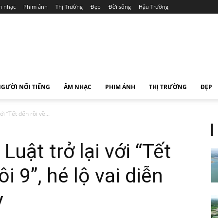
 nhạc
Phim ảnh
Thị Trường
Đẹp
Đời sống
Hậu Trường
GƯỜI NỔI TIẾNG
ÂM NHẠC
PHIM ẢNH
THỊ TRƯỜNG
ĐẸP
i “Tết đến rồi về...
Luật trở lại với “Tết
i 9”, hé lộ vai diễn
y