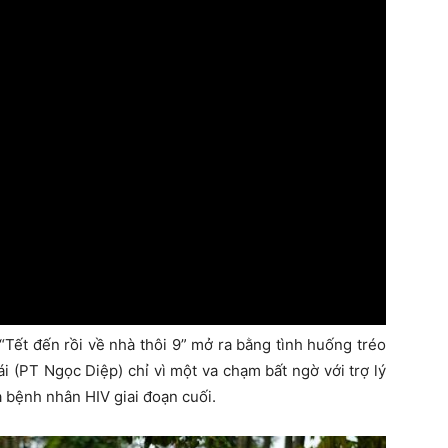
“Tết đến rồi về nhà thôi 9” mở ra bằng tình huống tréo
i (PT Ngọc Diệp) chỉ vì một va chạm bất ngờ với trợ lý
 bệnh nhân HIV giai đoạn cuối.