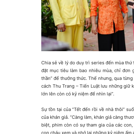
Chia sẻ về lý do duy trì series đến mùa thứ
đặt mục tiêu làm bao nhiêu mùa, chỉ đơn 
thần” để thưởng thức. Thế nhưng, qua từng 
cách Thu Trang – Tiến Luật lưu những giữ 
lớn lên còn có kỷ niệm để nhìn lại”.
Sự tồn tại của “Tết đến rồi về nhà thôi” su
của khán giả. “Càng làm, khán giả càng thươ
biệt, phim còn có sự tham gia của các con,
con cháu xem và nhớ lại những kỷ niệm ấm áp