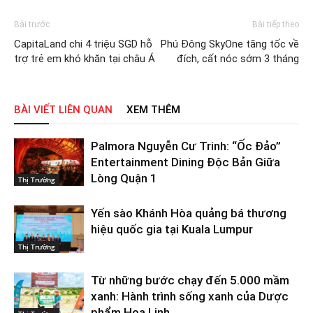
Bài trước
Bài tiếp theo
CapitaLand chi 4 triệu SGD hỗ
Phú Đông SkyOne tăng tốc về
trợ trẻ em khó khăn tại châu Á
đích, cất nóc sớm 3 tháng
BÀI VIẾT LIÊN QUAN
XEM THÊM
Palmora Nguyễn Cư Trinh: “Ốc Đảo”
Entertainment Dining Độc Bản Giữa
Lòng Quận 1
Thị Trường
Yến sào Khánh Hòa quảng bá thương
hiệu quốc gia tại Kuala Lumpur
Thị Trường
Từ những bước chạy đến 5.000 mầm
xanh: Hành trình sống xanh của Dược
phẩm Hoa Linh