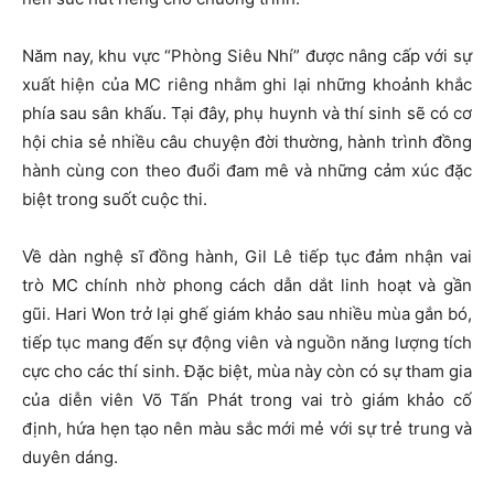
Năm nay, khu vực “Phòng Siêu Nhí” được nâng cấp với sự
xuất hiện của MC riêng nhằm ghi lại những khoảnh khắc
phía sau sân khấu. Tại đây, phụ huynh và thí sinh sẽ có cơ
hội chia sẻ nhiều câu chuyện đời thường, hành trình đồng
hành cùng con theo đuổi đam mê và những cảm xúc đặc
biệt trong suốt cuộc thi.
Về dàn nghệ sĩ đồng hành, Gil Lê tiếp tục đảm nhận vai
trò MC chính nhờ phong cách dẫn dắt linh hoạt và gần
gũi. Hari Won trở lại ghế giám khảo sau nhiều mùa gắn bó,
tiếp tục mang đến sự động viên và nguồn năng lượng tích
cực cho các thí sinh. Đặc biệt, mùa này còn có sự tham gia
của diễn viên Võ Tấn Phát trong vai trò giám khảo cố
định, hứa hẹn tạo nên màu sắc mới mẻ với sự trẻ trung và
duyên dáng.