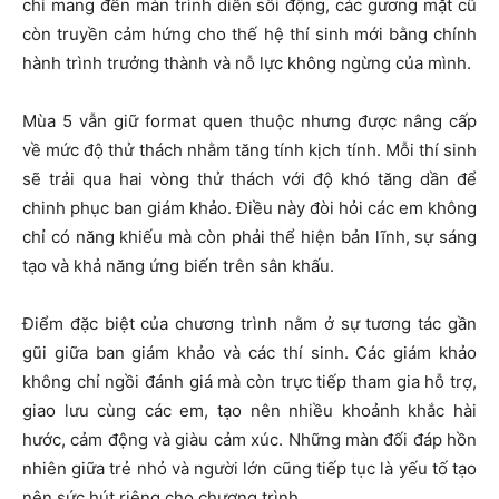
chỉ mang đến màn trình diễn sôi động, các gương mặt cũ
còn truyền cảm hứng cho thế hệ thí sinh mới bằng chính
hành trình trưởng thành và nỗ lực không ngừng của mình.
Mùa 5 vẫn giữ format quen thuộc nhưng được nâng cấp
về mức độ thử thách nhằm tăng tính kịch tính. Mỗi thí sinh
sẽ trải qua hai vòng thử thách với độ khó tăng dần để
chinh phục ban giám khảo. Điều này đòi hỏi các em không
chỉ có năng khiếu mà còn phải thể hiện bản lĩnh, sự sáng
tạo và khả năng ứng biến trên sân khấu.
Điểm đặc biệt của chương trình nằm ở sự tương tác gần
gũi giữa ban giám khảo và các thí sinh. Các giám khảo
không chỉ ngồi đánh giá mà còn trực tiếp tham gia hỗ trợ,
giao lưu cùng các em, tạo nên nhiều khoảnh khắc hài
hước, cảm động và giàu cảm xúc. Những màn đối đáp hồn
nhiên giữa trẻ nhỏ và người lớn cũng tiếp tục là yếu tố tạo
nên sức hút riêng cho chương trình.