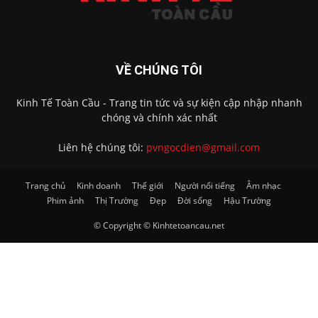
VỀ CHÚNG TÔI
Kinh Tế Toàn Cầu - Trang tin tức và sự kiện cập nhập nhanh
chóng và chính xác nhất
Liên hệ chúng tôi:
pvngocdien@gmail.com
Trang chủ
Kinh doanh
Thế giới
Người nổi tiếng
Âm nhạc
Phim ảnh
Thị Trường
Đẹp
Đời sống
Hậu Trường
© Copyright © Kinhtetoancau.net