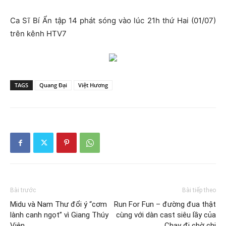
Ca Sĩ Bí Ẩn tập 14 phát sóng vào lúc 21h thứ Hai (01/07)
trên kênh HTV7
TAGS
Quang Đại
Việt Hương
Bài trước
Bài tiếp theo
Midu và Nam Thư đổi ý “cơm
Run For Fun – đường đua thật
lành canh ngọt” vì Giang Thúy
cùng với dàn cast siêu lầy của
Viên
Chạy đi chờ chi