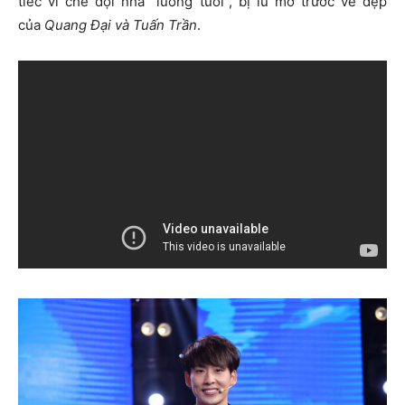
tiếc vì chê đội nhà “luống tuổi”, bị lu mờ trước vẻ đẹp
của
Quang Đại và Tuấn Trần
.