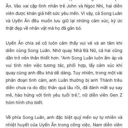
Ân. Vào vai cặp tình nhân trẻ John và Ngọc Nhi, hai diễn
viên được khán giả hết sức yêu mến. Vì vậy, cả Song Luân
và Uyển Ân đều muốn lưu giữ lại những cảm xúc, ký ức
thật đẹp về nhân vật mà họ đã gắn bó.
Uyển Ân chia sẻ cô luôn cảm thấy vui vẻ và an tâm khi
diễn cùng Song Luân. Nhờ quay Nhà Bà Nữ, cả hai cũng
dần trở nên thân thiết hơn. “Anh Song Luân luôn ấm áp và
vui tính nên việc tương tác, phối hợp, lấy cảm xúc khi
quay cùng anh đều khá dễ dàng. Tuy nhiên, trong một vài
phân đoạn tình cảm, anh Luân thường bị anh Thành trêu
diễn chưa ra do độc thân quá lâu rồi, đã đánh mất sự say
mê, hào hứng với tình yêu tuổi trẻ.”, nữ diễn viên Gen Z
hóm hỉnh cho biết.
Về phía Song Luân, anh đặc biệt quý mến sự tự nhiên và
nhiệt huyết của Uyển Ân trong công việc. Nam diễn viên