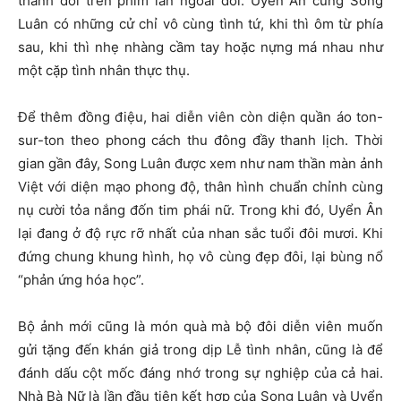
thành đôi trên phim lẫn ngoài đời. Uyển Ân cùng Song
Luân có những cử chỉ vô cùng tình tứ, khi thì ôm từ phía
sau, khi thì nhẹ nhàng cầm tay hoặc nựng má nhau như
một cặp tình nhân thực thụ.
Để thêm đồng điệu, hai diễn viên còn diện quần áo ton-
sur-ton theo phong cách thu đông đầy thanh lịch. Thời
gian gần đây, Song Luân được xem như nam thần màn ảnh
Việt với diện mạo phong độ, thân hình chuẩn chỉnh cùng
nụ cười tỏa nắng đốn tim phái nữ. Trong khi đó, Uyển Ân
lại đang ở độ rực rỡ nhất của nhan sắc tuổi đôi mươi. Khi
đứng chung khung hình, họ vô cùng đẹp đôi, lại bùng nổ
“phản ứng hóa học”.
Bộ ảnh mới cũng là món quà mà bộ đôi diễn viên muốn
gửi tặng đến khán giả trong dịp Lễ tình nhân, cũng là để
đánh dấu cột mốc đáng nhớ trong sự nghiệp của cả hai.
Nhà Bà Nữ là lần đầu tiên kết hợp của Song Luân và Uyển