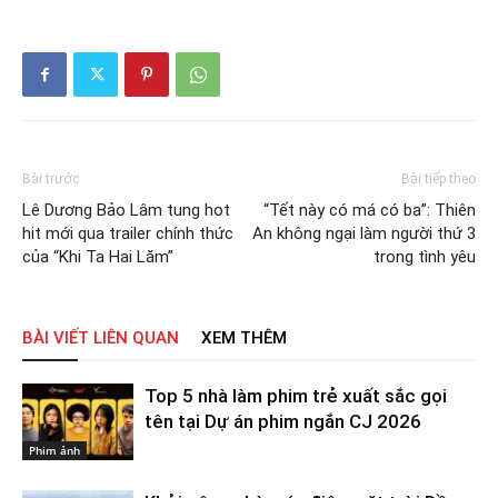
Bài trước
Bài tiếp theo
Lê Dương Bảo Lâm tung hot
“Tết này có má có ba”: Thiên
hit mới qua trailer chính thức
An không ngại làm người thứ 3
của “Khi Ta Hai Lăm”
trong tình yêu
BÀI VIẾT LIÊN QUAN
XEM THÊM
Top 5 nhà làm phim trẻ xuất sắc gọi
tên tại Dự án phim ngắn CJ 2026
Phim ảnh