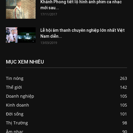
Khánh Phong tiết lộ hình ảnh phim ca nhạc
mới sau...
17/11/2017
Lễ hội âm thanh chuyên nghiệp lớn nhất Việt
Nam diễn...
13/03/2019
MỤC XEM NHIỀU
Tin nóng
263
Thế giới
142
Doanh nghiệp
105
Kinh doanh
105
Đời sống
101
Thị Trường
98
Âm nhạc
90