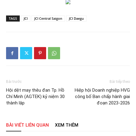
TAGS
JCI
JCI Central Saigon
JCI Daegu
Bài trước
Bài tiếp theo
Hội dệt may thêu đan Tp. Hồ
Hiệp hội Doanh nghiệp HVG
Chí Minh (AGTEK) kỷ niệm 30
công bố Ban chấp hành giai
thành lập
đoạn 2023-2026
BÀI VIẾT LIÊN QUAN
XEM THÊM