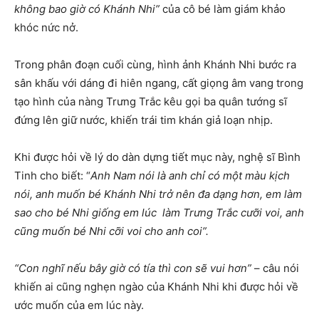
không bao giờ có Khánh Nhi”
của cô bé làm giám khảo
khóc nức nở.
Trong phân đoạn cuối cùng, hình ảnh Khánh Nhi bước ra
sân khấu với dáng đi hiên ngang, cất giọng âm vang trong
tạo hình của nàng Trưng Trắc kêu gọi ba quân tướng sĩ
đứng lên giữ nước, khiến trái tim khán giả loạn nhịp.
Khi được hỏi về lý do dàn dựng tiết mục này, nghệ sĩ Bình
Tinh cho biết: “
Anh Nam nói là anh chỉ có một màu kịch
nói, anh muốn bé Khánh Nhi trở nên đa dạng hơn, em làm
sao cho bé Nhi giống em lúc làm Trưng Trắc cưỡi voi, anh
cũng muốn bé Nhi cỡi voi cho anh coi”.
“Con nghĩ nếu bây giờ có tía thì con sẽ vui hơn”
– câu nói
khiến ai cũng nghẹn ngào của Khánh Nhi khi được hỏi về
ước muốn của em lúc này.