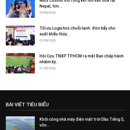
Miss Cosmo mở rộng kết nối văn hóa tại
Nepal, tìm...
03/08/2026
Tối ưu Logistics chuỗi lạnh: đòn bẩy cho
xuất khẩu thủy...
01/08/2026
Hội Cựu TNXP TP.HCM ra mắt Ban chấp hành
nhiệm kỳ...
01/08/2026
BÀI VIẾT TIÊU BIỂU
Khởi công nhà máy điện mặt trời Dầu Tiếng 5,
vốn...