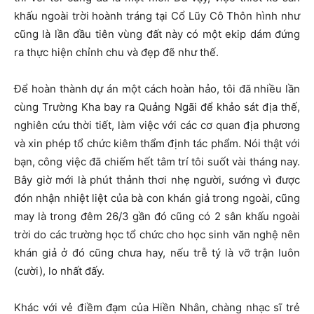
khấu ngoài trời hoành tráng tại Cổ Lũy Cô Thôn hình như
cũng là lần đầu tiên vùng đất này có một ekip dám đứng
ra thực hiện chỉnh chu và đẹp đẽ như thế.
Để hoàn thành dự án một cách hoàn hảo, tôi đã nhiều lần
cùng Trường Kha bay ra Quảng Ngãi để khảo sát địa thế,
nghiên cứu thời tiết, làm việc với các cơ quan địa phương
và xin phép tổ chức kiêm thẩm định tác phẩm. Nói thật với
bạn, công việc đã chiếm hết tâm trí tôi suốt vài tháng nay.
Bây giờ mới là phút thảnh thơi nhẹ người, sướng vì được
đón nhận nhiệt liệt của bà con khán giả trong ngoài, cũng
may là trong đêm 26/3 gần đó cũng có 2 sân khấu ngoài
trời do các trường học tổ chức cho học sinh văn nghệ nên
khán giả ở đó cũng chưa hay, nếu trễ tý là vỡ trận luôn
(cười), lo nhất đấy.
Khác với vẻ điềm đạm của Hiền Nhân, chàng nhạc sĩ trẻ