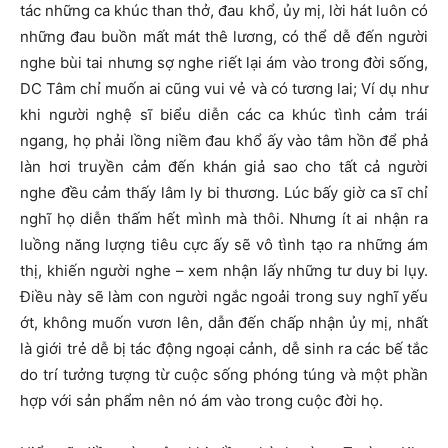
tác những ca khúc than thở, đau khổ, ủy mị, lời hát luôn có
những đau buồn mất mát thê lương, có thể dễ đến người
nghe bùi tai nhưng sợ nghe riết lại ám vào trong đời sống,
DC Tâm chỉ muốn ai cũng vui vẻ và có tương lai; Ví dụ như
khi người nghệ sĩ biểu diễn các ca khúc tình cảm trái
ngang, họ phải lồng niềm đau khổ ấy vào tâm hồn để phả
làn hơi truyền cảm đến khán giả sao cho tất cả người
nghe đều cảm thấy lâm ly bi thương. Lúc bấy giờ ca sĩ chỉ
nghĩ họ diễn thấm hết mình mà thôi. Nhưng ít ai nhận ra
luồng năng lượng tiêu cực ấy sẽ vô tình tạo ra những ám
thị, khiến người nghe – xem nhận lấy những tư duy bi lụy.
Điều này sẽ làm con người ngắc ngoải trong suy nghĩ yếu
ớt, không muốn vươn lên, dẫn đến chấp nhận ủy mị, nhất
là giới trẻ dễ bị tác động ngoại cảnh, dễ sinh ra các bế tắc
do trí tưởng tượng từ cuộc sống phóng túng và một phần
hợp với sản phẩm nên nó ám vào trong cuộc đời họ.