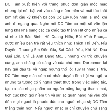
DC Tâm xuất hiện với trang phục đơn giản mộc mạc
nhưng lại nổi bật với vóc dáng mũm mĩm và mái tóc thắt
bím rất cầu kỳ khiến bà con Cổ Lũy luôn nhìn lại mỗi khi
anh đi ngang qua. Nghe nói DC Tâm có một số vốn lận
lưng kha khá bằng các ca khúc tạo thành Hit cho nhiều ca
sĩ như Lê Bảo Bình, Hồ Quang Hiếu, Bùi Vĩnh Phúc,…
được nhiều bạn trẻ rất yêu thích như: Thích Thì Đến, Níu
Duyên, Thương Em Đến Già, Sai Cách Yêu, Khi Nỗi Đau
Quá Lớn, Chỉ Là Anh Đang Mơ.. , nhưng khi trò chuyện
cùng, anh chàng có dáng vẻ của chú mèo Doreamon lại
hay gãi đầu tai và ngập ngừng thổ lộ: Tuy là nhạc sĩ trẻ,
DC Tâm may mắn sớm có nhân duyên lĩnh hội và ngộ ra
những tư tưởng có ý nghĩa thiết thực trong việc sáng tác,
tạo ra các nhạc phẩm có nguồn năng lượng thanh mát,
tích cực khơi gợi niềm tin và sự lạc quan hăng hái yêu đời
đến mọi người là phước đức cho người nhạc sĩ; DC Tâm
thẳng thắn hơn: Nếu người nhạc sĩ chỉ chuyên chú sáng