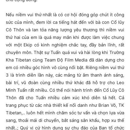
Nếu niềm vui thứ nhất là có cơ hội đóng góp chút ít công
sức của mình, đem lời ca tiếng hát đến với bà con Cổ lũy
Cô Thôn và lan tỏa năng lượng yêu thương thì niềm vui
thứ hai của em là quá may mắn khi được làm việc chung
với một Ekip có kinh nghiệm chắc tay, đầy bản lĩnh, rất
chuyên môn. Thật sự Tuấn quá vui và hài lòng khi Trường
Kha Tibetan cùng Team Độ Film Media đã dàn dựng cho
em có nhiều góc hình vô cùng nổi bật. Riêng niềm vui thứ
3 là trình diễn lần này, các mảng từ âm thanh ánh sáng,
bài trí, vũ đoàn cùng nhiều thứ khác đã hỗ trợ cho Leo
Minh Tuấn rất nhiều. Có thể nói hành trình đến Cổ Lũy Cô
Thôn đã cho Tuấn nhiều cảm xúc khó diễn tả hết. Cả
trang phục từ các nhà thiết kế nổi danh như Brian Võ, TK
Tibetan,.. luôn hết mình chăm sóc tư vấn và chọn lựa vừa
sang, thoải mái di chuyển, bắt sáng sân khấu, hợp xu thế
nhất..; Quý vị cứ hình dung sự chu đáo của Ban tổ chức