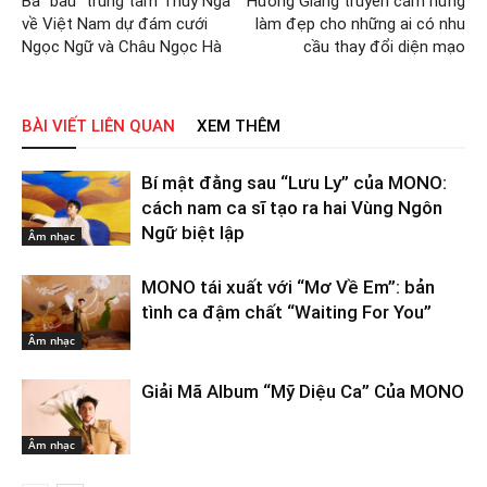
Bà “bầu” trung tâm Thúy Nga
Hương Giang truyền cảm hứng
về Việt Nam dự đám cưới
làm đẹp cho những ai có nhu
Ngọc Ngữ và Châu Ngọc Hà
cầu thay đổi diện mạo
BÀI VIẾT LIÊN QUAN
XEM THÊM
Bí mật đằng sau “Lưu Ly” của MONO:
cách nam ca sĩ tạo ra hai Vùng Ngôn
Ngữ biệt lập
Âm nhạc
MONO tái xuất với “Mơ Về Em”: bản
tình ca đậm chất “Waiting For You”
Âm nhạc
Giải Mã Album “Mỹ Diệu Ca” Của MONO
Âm nhạc