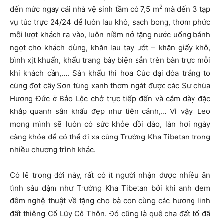
2
đến mức ngay cái nhà vệ sinh tầm có 7,5 m
mà đến 3 tạp
vụ túc trực 24/24 để luôn lau khô, sạch bong, thơm phức
mỗi lượt khách ra vào, luôn niềm nở tặng nước uống bánh
ngọt cho khách dùng, khăn lau tay ướt – khăn giấy khô,
bình xịt khuẩn, khẩu trang bày biện sẳn trên bàn trực mỗi
khi khách cần,…. Sân khấu thì hoa Cúc đại đóa trắng to
cùng đọt cây Sơn tùng xanh thơm ngát được các Sư chùa
Hương Đức ở Bảo Lộc chở trực tiếp đến và cắm dày đặc
khắp quanh sân khấu đẹp như tiên cảnh,… Vì vậy, Leo
mong mình sẽ luôn có sức khỏe dồi dào, làn hơi ngày
càng khỏe để có thể đi xa cùng Trường Kha Tibetan trong
nhiều chương trình khác.
Có lẽ trong đời này, rất có ít người nhận được nhiều ân
tình sâu đậm như Trường Kha Tibetan bởi khi anh đem
đêm nghệ thuật về tặng cho bà con cùng các hương linh
đất thiêng Cổ Lũy Cô Thôn. Đó cũng là quê cha đất tổ đã