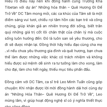
Hiểu rõ điều này nên khi đồng hành cùng Trường Kha
Tibetan với dự án” Những hóa thân – Quê Hương Đi Để
Trở Về” DC Tâm mong mỏi, các ca khúc của Tâm sẽ là một
điểm sáng vui tươi, chiếu rọi tâm hồn các bạn trẻ và công
chúng, giúp khán giả an nhiên trong đời sống, biết trân
quý những giá trị cốt lõi chân thật của chân lý mà cuộc
sống luôn hướng đến: Đó là luôn san sẻ yêu thương, cho
đi sẽ được nhận lại. Đồng thời hãy hiếu đạo cùng cha mẹ
..vì nếu chưa yêu thương gia đình và quê hương, bạn chưa
thể làm được những việc khác có trách nhiệm và không
hiểu được sứ mệnh dễ sinh ra tư tưởng làm cho xong, làm
cho đại, làm cho hết ngày, thiếu mục tiêu phấn đấu.
Đồng cảm với DC Tâm, ca sĩ trẻ Leo Minh Tuấn cũng góp
chuyện: Khi nhận được lời mời đồng hành dài hơi cùng dự
án “Những Hóa Thân– Quê Hương Đi Để Trở Về”, Leo
mừng lắm, vì giúp hoạt động nghệ sĩ có ý nghĩa thiết thực
cho cộng đồng.