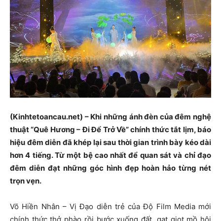
(Kinhtetoancau.net) – Khi những ánh đèn của đêm nghệ
thuật “Quê Hương – Đi Để Trở Về” chính thức tắt lịm, báo
hiệu đêm diễn đã khép lại sau thời gian trình bày kéo dài
hơn 4 tiếng. Từ một bệ cao nhất để quan sát và chỉ đạo
đêm diễn đạt những góc hình đẹp hoàn hảo từng nét
trọn vẹn.
Võ Hiền Nhân – Vị Đạo diễn trẻ của Độ Film Media mới
chính thức thở phào rồi bước xuống đất, gạt giọt mồ hôi