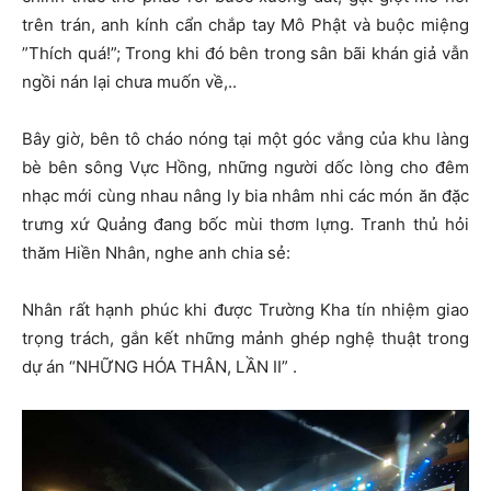
trên trán, anh kính cẩn chắp tay Mô Phật và buộc miệng
”Thích quá!”; Trong khi đó bên trong sân bãi khán giả vẫn
ngồi nán lại chưa muốn về,..
Bây giờ, bên tô cháo nóng tại một góc vắng của khu làng
bè bên sông Vực Hồng, những người dốc lòng cho đêm
nhạc mới cùng nhau nâng ly bia nhâm nhi các món ăn đặc
trưng xứ Quảng đang bốc mùi thơm lựng. Tranh thủ hỏi
thăm Hiền Nhân, nghe anh chia sẻ:
Nhân rất hạnh phúc khi được Trường Kha tín nhiệm giao
trọng trách, gắn kết những mảnh ghép nghệ thuật trong
dự án “NHỮNG HÓA THÂN, LẦN II” .