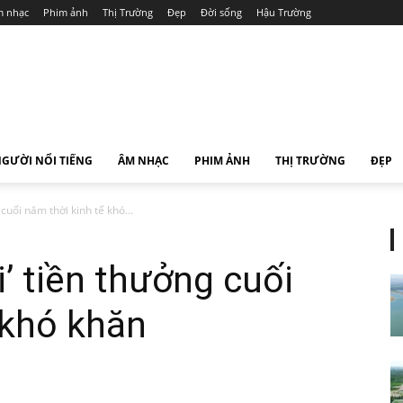
 nhạc
Phim ảnh
Thị Trường
Đẹp
Đời sống
Hậu Trường
GƯỜI NỔI TIẾNG
ÂM NHẠC
PHIM ẢNH
THỊ TRƯỜNG
ĐẸP
 cuối năm thời kinh tế khó...
i’ tiền thưởng cuối
 khó khăn