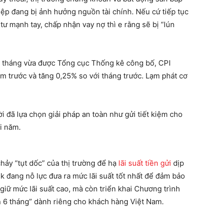
ệp đang bị ảnh hưởng nguồn tài chính. Nếu cứ tiếp tục
ư mạnh tay, chấp nhận vay nợ thì e rằng sẽ bị “lún
11 tháng vừa được Tổng cục Thống kê công bố, CPI
m trước và tăng 0,25% so với tháng trước. Lạm phát cơ
ời đã lựa chọn giải pháp an toàn như gửi tiết kiệm cho
i năm.
hảy “tụt dốc” của thị trường để hạ
lãi suất tiền gửi
dịp
k đang nỗ lực đưa ra mức lãi suất tốt nhất để đảm bảo
iữ mức lãi suất cao, mà còn triển khai Chương trình
ạn 6 tháng” dành riêng cho khách hàng Việt Nam.