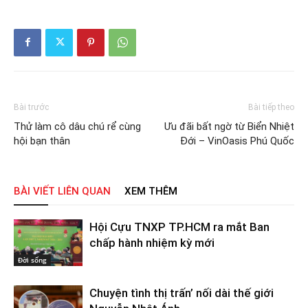
Bài trước
Bài tiếp theo
Thử làm cô dâu chú rể cùng
Ưu đãi bất ngờ từ Biển Nhiệt
hội bạn thân
Đới – VinOasis Phú Quốc
BÀI VIẾT LIÊN QUAN
XEM THÊM
Hội Cựu TNXP TP.HCM ra mắt Ban
chấp hành nhiệm kỳ mới
Đời sống
Chuyện tình thị trấn’ nối dài thế giới