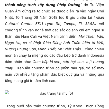
thành công trình xây dựng Pháp Đường”
do Tu Viện
Quan Âm đứng ra tổ chức sẽ được diễn ra vào ngày Chủ
Nhật, 10 Tháng 06 Năm 2018 lúc 6 giờ chiều tại
Indian
Cultural Center 5511 Lynn Rd, Tampa, FL 33624
với
chương trình văn nghệ thật đặc sắc do anh chị em nghệ sĩ
thân hữu Nam Cali và Việt Nam trình diễn:
Mai Thiên Vân,
Ngọc Hạ, ca sĩ Phật Giáo Đặng Anh Tuấn (đến từ VN),
Vương Phụng Sơn, Minh Triết, MC Việt Thảo…
cùng nhiều
món ăn chay lạ miệng do các đầu bếp trứ danh Indonesia
đảm nhận như:
Cơm hấp lá sen, súp hạt sen, thịt nướng
chay…
Xen lẫn chương trình có phần đấu giá, xổ số may
mắn với nhiều tặng phẩm đặc biệt quý giá và những quà
tặng mang giá trị tâm linh cao.
Trong buổi bàn thảo chương trình, Tỳ Kheo Thích Đồng