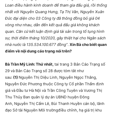
Loan điều hành kinh doanh để tham gia đấu giá, rồi thống
nhất với Nguyễn Quang Hưng, Tạ Thị Vân, Nguyễn Xuân
Đức đại diện cho 03 Công ty đã thông đồng bỏ giá 04
vòng như nhau, dẫn đến kết quả đấu giá không khách
quan. Căn cứ kết luận định giá tài sản trong tố tụng hình
sự, thời điểm tháng 10/2020, gây thiệt hại cho Ngân sách
nhà nước là
135.534.100.677
đồng”
.
Xin Bà cho biết quan
điểm về nội dung cáo trạng nói trên?
Bà Trần Mỹ Linh: Thứ nhất,
tai trang 3 Bản Cáo Trạng số
29 và Bản Cáo Trạng số 28 được tóm tắt như
sau:
(1)
Nguyễn Thị Diệu Linh, Nguyễn Ngọc Thắng,
Nguyễn Đức Phương thuộc Công ty Cổ phần Thẩm định
giá và Đầu tư Hà Nội và Trần Công Tuyên và Vương Thị
Thu Thủy Ban quản lý dự án UBND huyện Đông
Anh, Nguyễn Thị Cẩm Lê, Bùi Thanh Huyền cán bộ, lãnh
đạo Sở tài Nguyên Môi trườngđiều chỉnh, hạ giá trị khu