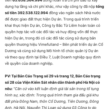
tiền
65.658.364.994
đồng hoàn trả chi phí đầu tư xây
dựng hạ tầng và chi phí khác, như vậy công ty đã nộp
tổng
số tiền
392.538.122.994
đồng vào ngân sách Nhà nước
để được giao đất thực hiện Dự án. Trong quá trình triển
khai thực hiện Dự án, Công ty Bắc Từ Liêm hoàn toàn có
quyền hợp tác với các đối tác và huy động vốn để thực
hiện Dự án, trong đó có các đối tác cùng sử dụng bản
quyền thương hiệu Vimefulland – Bên phát triển dự án Cổ
Dương và cùng sử dụng Mô hình tổ chức quản lý Dự án
và theo quy định tại Điều 7, Luật Doanh nghiệp quy định
về quyền của doanh nghiệp.
PV: Tại Bản Cáo Trạng số 29 và trang 12, Bản Cáo trạng
số 28 của Viện Kiểm Sát nhân dân thành phố Hà Nội có
nêu:
“Căn cứ vào kết luận định giá tài sản trong tố tụng
hình sự, xác định: Trong quá trình tham gia đấu giá khu
đất phía Đông Nam, thôn Cổ Dương, Tiên Dương, Đông
Anh, Hà Nội, Nguyễn Thị Loan sử dụng 03 Công ty do