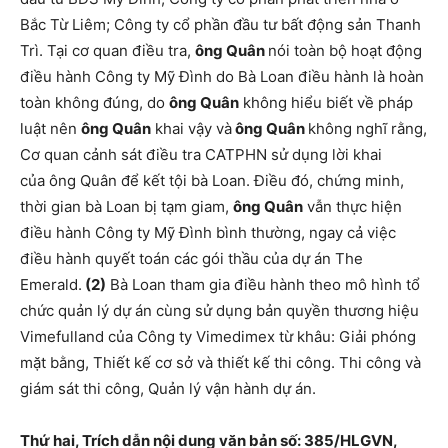
Bắc Từ Liêm; Công ty cổ phần đầu tư bất động sản Thanh
Trì. Tại cơ quan điều tra,
ông Quân
nói toàn bộ hoạt động
điều hành Công ty Mỹ Đình do Bà Loan điều hành là hoàn
toàn không đúng, do
ông Quân
không hiểu biết về pháp
luật nên
ông Quân
khai vậy và
ông Quân
không nghĩ rằng,
Cơ quan cảnh sát điều tra CATPHN sử dụng lời khai
của ông Quân để kết tội bà Loan. Điều đó, chứng minh,
thời gian bà Loan bị tạm giam,
ông Quân
vẫn thực hiện
điều hành Công ty Mỹ Đình bình thường, ngay cả việc
điều hành quyết toán các gói thầu của dự án The
Emerald.
(2)
Bà Loan tham gia điều hành theo mô hình tổ
chức quản lý dự án cùng sử dụng bản quyền thương hiệu
Vimefulland của Công ty Vimedimex từ khâu: Giải phóng
mặt bằng, Thiết kế cơ sở và thiết kế thi công. Thi công và
giám sát thi công, Quản lý vận hành dự án.
Thứ hai, Trích dẫn nội dung văn bản số: 385/HLGVN,