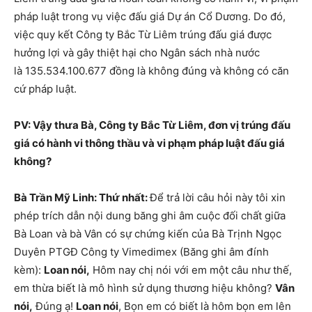
pháp luật trong vụ việc đấu giá Dự án Cổ Dương. Do đó,
việc quy kết Công ty Bắc Từ Liêm trúng đấu giá được
hưởng lợi và gây thiệt hại cho Ngân sách nhà nước
là
135.534.100.677
đồng là không đúng và không có căn
cứ pháp luật.
​PV: Vậy thưa Bà, Công ty Bắc Từ Liêm, đơn vị trúng đấu
giá có hành vi thông thầu và vi phạm pháp luật đấu giá
không?
​Bà Trần Mỹ Linh: Thứ nhất:
Để trả lời câu hỏi này tôi xin
phép trích dẫn nội dung băng ghi âm cuộc đối chất giữa
Bà Loan và bà Vân có sự chứng kiến của Bà Trịnh Ngọc
Duyên PTGĐ Công ty Vimedimex (Băng ghi âm đính
kèm):
Loan nói,
Hôm nay chị nói với em một câu như thế,
em thừa biết là mô hình sử dụng thương hiệu không?
Vân
nói,
Đúng ạ!
Loan nói
, Bọn em có biết là hôm bọn em lên