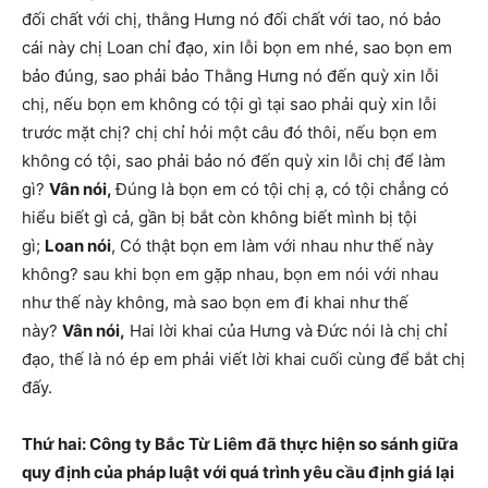
đối chất với chị, thằng Hưng nó đối chất với tao, nó bảo
cái này chị Loan chỉ đạo, xin lỗi bọn em nhé, sao bọn em
bảo đúng, sao phải bảo Thằng Hưng nó đến quỳ xin lỗi
chị, nếu bọn em không có tội gì tại sao phải quỳ xin lỗi
trước mặt chị? chị chỉ hỏi một câu đó thôi, nếu bọn em
không có tội, sao phải bảo nó đến quỳ xin lỗi chị để làm
gì?
Vân nói,
Đúng là bọn em có tội chị ạ, có tội chẳng có
hiểu biết gì cả, gần bị bắt còn không biết mình bị tội
gì;
Loan nói
, Có thật bọn em làm với nhau như thế này
không? sau khi bọn em gặp nhau, bọn em nói với nhau
như thế này không, mà sao bọn em đi khai như thế
này?
Vân nói,
Hai lời khai của Hưng và Đức nói là chị chỉ
đạo, thế là nó ép em phải viết lời khai cuối cùng để bắt chị
đấy.
Thứ hai: Công ty Bắc Từ Liêm đã thực hiện so sánh giữa
quy định của pháp luật với quá trình yêu cầu định giá lại