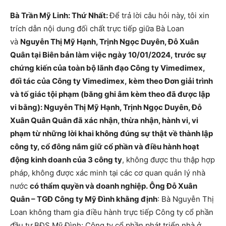
Bà Trần Mỹ Linh: Thứ Nhất:
Để trả lời câu hỏi này, tôi xin
trích dẫn nội dung đối chất trực tiếp giữa Bà Loan
và
Nguyễn Thị Mỹ Hạnh, Trịnh Ngọc Duyên, Đỗ Xuân
Quân tại Biên bản làm việc ngày 10/01/2024, trước sự
chứng kiến của toàn bộ lãnh đạo Công ty Vimedimex,
đối tác của Công ty Vimedimex, kèm theo Đơn giải trình
và tố giác tội phạm (băng ghi âm kèm theo đã được lập
vi bằng): Nguyễn Thị Mỹ Hạnh, Trịnh Ngọc Duyên, Đỗ
Xuân Quân Quân đã xác nhận, thừa nhận, hành vi, vi
phạm từ những lời khai không đúng sự thật về thành lập
công ty, cổ đông nắm giữ cổ phần và điều hành hoạt
động kinh doanh của 3 công ty
, không được thu thập hợp
pháp, không được xác minh tại các cơ quan quản lý nhà
nước
có thẩm quyền và doanh nghiệp. Ông Đỗ Xuân
Quân – TGĐ Công ty Mỹ Đình khằng định
: Bà Nguyễn Thị
Loan không tham gia điều hành trực tiếp Công ty cổ phần
đầu tư BĐS Mỹ Đình; Công ty cổ phần phát triển nhà ở