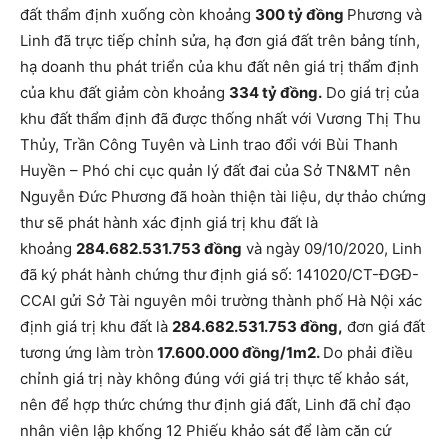
đất thẩm định xuống còn khoảng
300 tỷ đồng
Phương và
Linh đã trực tiếp chỉnh sửa, hạ đơn giá đất trên bảng tính,
hạ doanh thu phát triển của khu đất nên giá trị thẩm định
của khu đất giảm còn khoảng
334 tỷ đồng.
Do giá trị của
khu đất thẩm định đã được thống nhất với Vương Thị Thu
Thủy, Trần Công Tuyên và Linh trao đổi với Bùi Thanh
Huyền – Phó chi cục quản lý đất đai của Sở TN&MT nên
Nguyễn Đức Phương đã hoàn thiện tài liệu, dự thảo chứng
thư sẽ phát hành xác định giá trị khu đất là
khoảng
284.682.531.753
đồng
và ngày 09/10/2020, Linh
đã ký phát hành chứng thư định giá số: 141020/CT-ĐGĐ-
CCAI gửi Sở Tài nguyên môi trường thành phố Hà Nội xác
định giá trị khu đất là
284.682.531.753
đồng,
đơn giá đất
tương ứng làm tròn
17.600.000 đồng/1m2.
Do phải điều
chỉnh giá trị này không đúng với giá trị thực tế khảo sát,
nên để hợp thức chứng thư định giá đất, Linh đã chỉ đạo
nhân viên lập khống 12 Phiếu khảo sát để làm căn cứ