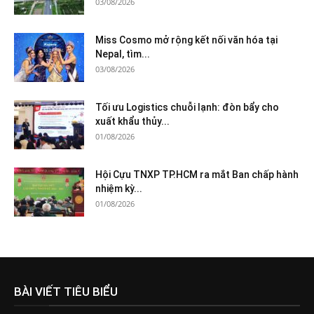
03/08/2026
Miss Cosmo mở rộng kết nối văn hóa tại
Nepal, tìm...
03/08/2026
Tối ưu Logistics chuỗi lạnh: đòn bẩy cho
xuất khẩu thủy...
01/08/2026
Hội Cựu TNXP TP.HCM ra mắt Ban chấp hành
nhiệm kỳ...
01/08/2026
BÀI VIẾT TIÊU BIỂU