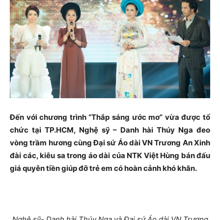
Đến với chương trình “Thắp sáng ước mơ” vừa được tổ
chức tại TP.HCM, Nghệ sỹ – Danh hài Thúy Nga đeo
vòng trầm hương cùng Đại sứ Áo dài VN Trương An Xinh
đài các, kiêu sa trong áo dài của NTK Việt Hùng bán đấu
giá quyên tiền giúp đỡ trẻ em có hoàn cảnh khó khăn.
Nghệ sỹ- Danh hài Thúy Nga và Đại sứ Áo dài VN Trương