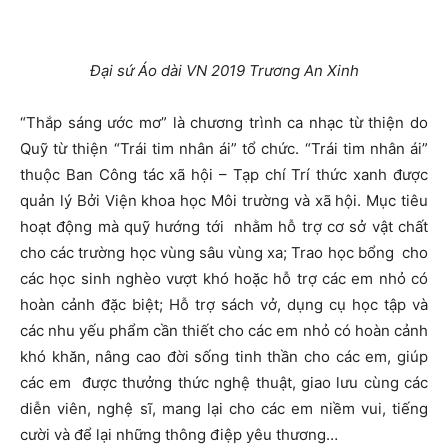
Đại sứ Áo dài VN 2019 Trương An Xinh
“Thắp sáng ước mơ” là chương trình ca nhạc từ thiện do
Quỹ từ thiện “Trái tim nhân ái” tổ chức. “Trái tim nhân ái”
thuộc Ban Công tác xã hội – Tạp chí Trí thức xanh được
quản lý Bởi Viện khoa học Môi trường và xã hội. Mục tiêu
hoạt động mà quỹ hướng tới nhằm hỗ trợ cơ sở vật chất
cho các trường học vùng sâu vùng xa; Trao học bổng cho
các học sinh nghèo vượt khó hoặc hỗ trợ các em nhỏ có
hoàn cảnh đặc biệt; Hỗ trợ sách vở, dụng cụ học tập và
các nhu yếu phẩm cần thiết cho các em nhỏ có hoàn cảnh
khó khăn, nâng cao đời sống tinh thần cho các em, giúp
các em được thưởng thức nghệ thuật, giao lưu cùng các
diễn viên, nghệ sĩ, mang lại cho các em niềm vui, tiếng
cười và để lại những thông điệp yêu thương…