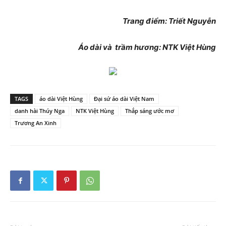
Trang điểm: Triết Nguyễn
Áo dài và trầm hương: NTK Việt Hùng
TAGS
áo dài Việt Hùng
Đại sứ áo dài Việt Nam
danh hài Thúy Nga
NTK Việt Hùng
Thắp sáng ước mơ
Trương An Xinh