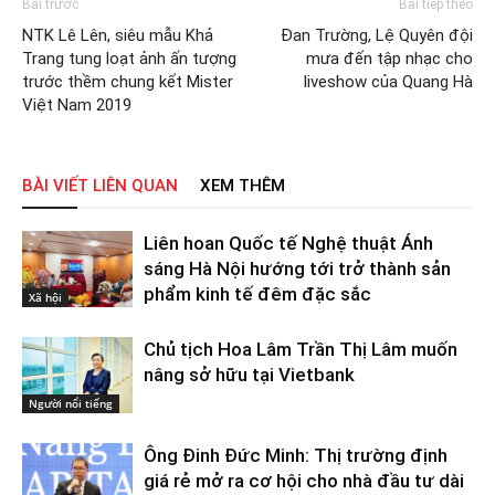
Bài trước
Bài tiếp theo
NTK Lê Lên, siêu mẫu Khả
Đan Trường, Lệ Quyên đội
Trang tung loạt ảnh ấn tượng
mưa đến tập nhạc cho
trước thềm chung kết Mister
liveshow của Quang Hà
Việt Nam 2019
BÀI VIẾT LIÊN QUAN
XEM THÊM
Liên hoan Quốc tế Nghệ thuật Ánh
sáng Hà Nội hướng tới trở thành sản
phẩm kinh tế đêm đặc sắc
Xã hội
Chủ tịch Hoa Lâm Trần Thị Lâm muốn
nâng sở hữu tại Vietbank
Người nổi tiếng
Ông Đinh Đức Minh: Thị trường định
giá rẻ mở ra cơ hội cho nhà đầu tư dài