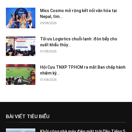
Miss Cosmo mở rộng kết nối văn hóa tại
Nepal, tìm...
03/08/2026
Tối ưu Logistics chuỗi lạnh: đòn bẩy cho
xuất khẩu thủy...
01/08/2026
Hội Cựu TNXP TP.HCM ra mắt Ban chấp hành
nhiệm kỳ...
01/08/2026
BÀI VIẾT TIÊU BIỂU
Khởi công nhà máy điện mặt trời Dầu Tiếng 5,