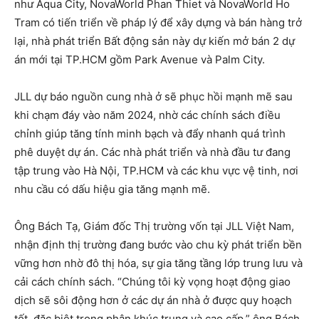
như Aqua City, NovaWorld Phan Thiet và NovaWorld Ho
Tram có tiến triển về pháp lý để xây dựng và bán hàng trở
lại, nhà phát triển Bất động sản này dự kiến mở bán 2 dự
án mới tại TP.HCM gồm Park Avenue và Palm City.
JLL dự báo nguồn cung nhà ở sẽ phục hồi mạnh mẽ sau
khi chạm đáy vào năm 2024, nhờ các chính sách điều
chỉnh giúp tăng tính minh bạch và đẩy nhanh quá trình
phê duyệt dự án. Các nhà phát triển và nhà đầu tư đang
tập trung vào Hà Nội, TP.HCM và các khu vực vệ tinh, nơi
nhu cầu có dấu hiệu gia tăng mạnh mẽ.
Ông Bách Tạ, Giám đốc Thị trường vốn tại JLL Việt Nam,
nhận định thị trường đang bước vào chu kỳ phát triển bền
vững hơn nhờ đô thị hóa, sự gia tăng tầng lớp trung lưu và
cải cách chính sách. “Chúng tôi kỳ vọng hoạt động giao
dịch sẽ sôi động hơn ở các dự án nhà ở được quy hoạch
tốt, đặc biệt trong phân khúc trung và cao cấp,” ông Bách