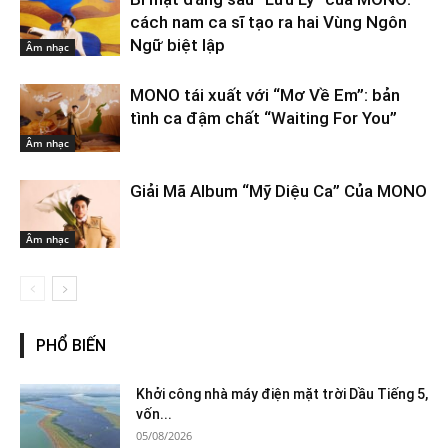
cách nam ca sĩ tạo ra hai Vùng Ngôn
Ngữ biệt lập
Âm nhạc
MONO tái xuất với “Mơ Về Em”: bản
tình ca đậm chất “Waiting For You”
Âm nhạc
Giải Mã Album “Mỹ Diệu Ca” Của MONO
Âm nhạc
PHỔ BIẾN
Khởi công nhà máy điện mặt trời Dầu Tiếng 5,
vốn...
05/08/2026