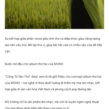
Sự kết hợp giữa phần verse giàu tính thơ và điệp khúc giàu năng lượng
tạo nên cấu trúc đối lập thú vị, giúp bài hát vừa có chiều sâu vừa dễ tiếp
cận.
Bước mở đầu cho album thứ hai của MONO
“Công Tử Văn Thơ” được xem là lời giới thiệu cho concept album thứ hai
của MONO – nơi nghệ sĩ theo đuổi hướng đi thẩm mỹ hóa âm nhạc, kết
hợp giữa di sản văn hóa Việt Nam và phong cách pop đương đại.
MV không chỉ là sản phẩm âm nhạc, mà còn là tuyên ngôn nghệ thuật
cho giai đoạn phát triển tiếp theo của nam ca sĩ.