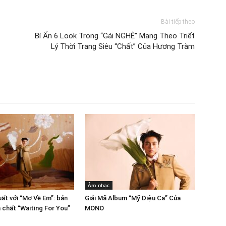
Bài tiếp theo
Bí Ẩn 6 Look Trong “Gái NGHỆ” Mang Theo Triết
Lý Thời Trang Siêu “Chất” Của Hương Tràm
Âm nhạc
ất với “Mơ Về Em”: bản
Giải Mã Album “Mỹ Diệu Ca” Của
 chất “Waiting For You”
MONO