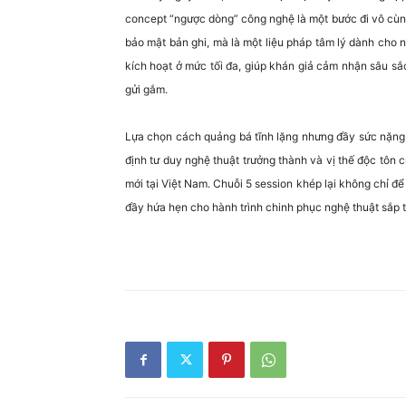
concept “ngược dòng” công nghệ là một bước đi vô cùng
bảo mật bản ghi, mà là một liệu pháp tâm lý dành cho ngư
kích hoạt ở mức tối đa, giúp khán giả cảm nhận sâu sắ
gửi gắm.
Lựa chọn cách quảng bá tĩnh lặng nhưng đầy sức nặng 
định tư duy nghệ thuật trưởng thành và vị thế độc tôn 
mới tại Việt Nam. Chuỗi 5 session khép lại không chỉ đ
đầy hứa hẹn cho hành trình chinh phục nghệ thuật sắp t