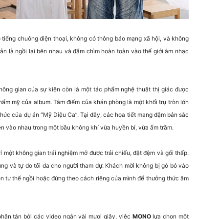
 tiếng chuông điện thoại, không có thông báo mạng xã hội, và không
iản là ngồi lại bên nhau và đắm chìm hoàn toàn vào thế giới âm nhạc
ông gian của sự kiện còn là một tác phẩm nghệ thuật thị giác được
thẩm mỹ của album. Tâm điểm của khán phòng là một khối trụ tròn lớn
 thức của dự án “Mỹ Diệu Ca”. Tại đây, các họa tiết mang đậm bản sắc
n vào nhau trong một bầu không khí vừa huyền bí, vừa ấm trầm.
í một không gian trải nghiệm mở được trải chiếu, đặt đệm và gối thấp.
ng và tự do tối đa cho người tham dự. Khách mời không bị gò bó vào
n tư thế ngồi hoặc đứng theo cách riêng của mình để thưởng thức âm
phân tán bởi các video ngắn vài mươi giây, việc
MONO
lựa chọn một