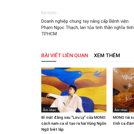
Bài trước
Doanh nghiệp chung tay nâng cấp Bệnh viện
Phạm Ngọc Thạch, lan tỏa tinh thần nghĩa tình
TP.HCM
BÀI VIẾT LIÊN QUAN
XEM THÊM
Âm nhạc
Âm nhạc
Bí mật đằng sau “Lưu Ly” của MONO:
MONO tái xu
cách nam ca sĩ tạo ra hai Vùng Ngôn
tình ca đậm
Ngữ biệt lập