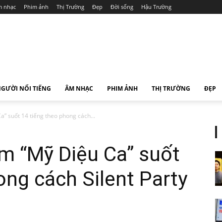
 nhạc
Phim ảnh
Thị Trường
Đẹp
Đời sống
Hậu Trường
GƯỜI NỔI TIẾNG
ÂM NHẠC
PHIM ẢNH
THỊ TRƯỜNG
ĐẸP
” suốt 14 tiếng theo phong cách...
m “Mỹ Diệu Ca” suốt
ong cách Silent Party