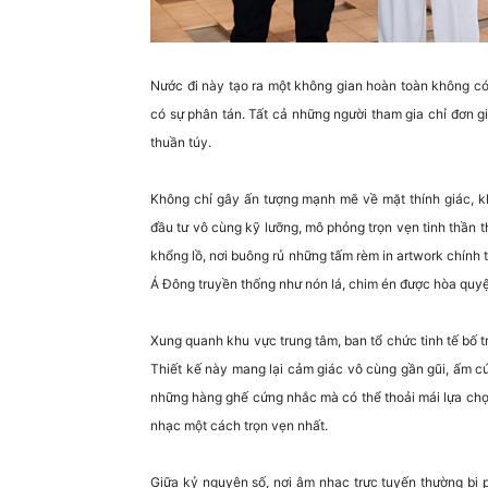
Nước đi này tạo ra một không gian hoàn toàn không có
có sự phân tán. Tất cả những người tham gia chỉ đơn g
thuần túy.
Không chỉ gây ấn tượng mạnh mẽ về mặt thính giác, kh
đầu tư vô cùng kỹ lưỡng, mô phỏng trọn vẹn tinh thần 
khổng lồ, nơi buông rủ những tấm rèm in artwork chính
Á Đông truyền thống như nón lá, chim én được hòa quyệ
Xung quanh khu vực trung tâm, ban tổ chức tinh tế bố tr
Thiết kế này mang lại cảm giác vô cùng gần gũi, ấm cú
những hàng ghế cứng nhắc mà có thể thoải mái lựa chọ
nhạc một cách trọn vẹn nhất.
Giữa kỷ nguyên số, nơi âm nhạc trực tuyến thường bị 