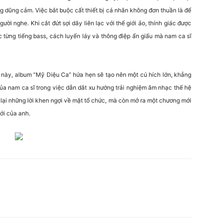
 dũng cảm. Việc bắt buộc cất thiết bị cá nhân không đơn thuần là để
ời nghe. Khi cắt đứt sợi dây liên lạc với thế giới ảo, thính giác được
c từng tiếng bass, cách luyến láy và thông điệp ẩn giấu mà nam ca sĩ
này, album “Mỹ Diệu Ca” hứa hẹn sẽ tạo nên một cú hích lớn, khẳng
của nam ca sĩ trong việc dẫn dắt xu hướng trải nghiệm âm nhạc thế hệ
ể lại những lời khen ngợi về mặt tổ chức, mà còn mở ra một chương mới
ới của anh.