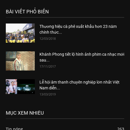
BÀI VIẾT PHỔ BIẾN
Thương hiệu cà phê xuất khẩu hơn 23 năm
chính thức...
12/03/2018
Khánh Phong tiết lộ hình ảnh phim ca nhạc mới
sau...
17/11/2017
Lễ hội âm thanh chuyên nghiệp lớn nhất Việt
Nam diễn...
13/03/2019
MỤC XEM NHIỀU
Tin nóng
263