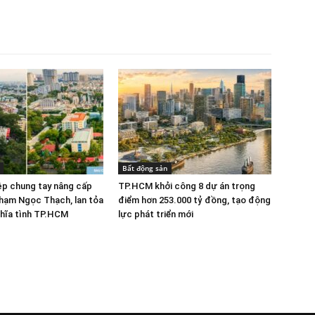
Bất động sản
ệp chung tay nâng cấp
TP.HCM khởi công 8 dự án trọng
hạm Ngọc Thạch, lan tỏa
điểm hơn 253.000 tỷ đồng, tạo động
ghĩa tình TP.HCM
lực phát triển mới