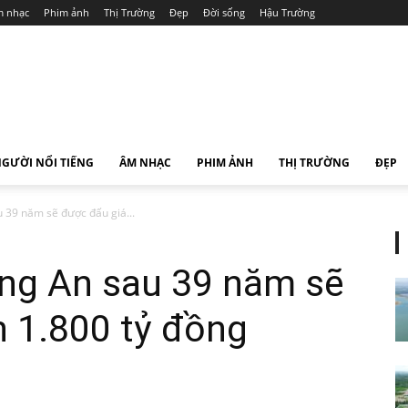
 nhạc
Phim ảnh
Thị Trường
Đẹp
Đời sống
Hậu Trường
GƯỜI NỔI TIẾNG
ÂM NHẠC
PHIM ẢNH
THỊ TRƯỜNG
ĐẸP
 39 năm sẽ được đấu giá...
ng An sau 39 năm sẽ
n 1.800 tỷ đồng