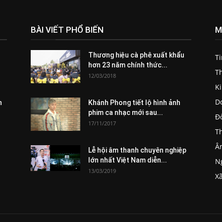
BÀI VIẾT PHỔ BIẾN
M
Thương hiệu cà phê xuất khẩu
T
hơn 23 năm chính thức...
Th
12/03/2018
K
D
n
Khánh Phong tiết lộ hình ảnh
phim ca nhạc mới sau...
Đ
17/11/2017
Th
Â
Lễ hội âm thanh chuyên nghiệp
lớn nhất Việt Nam diễn...
Ng
13/03/2019
Xã