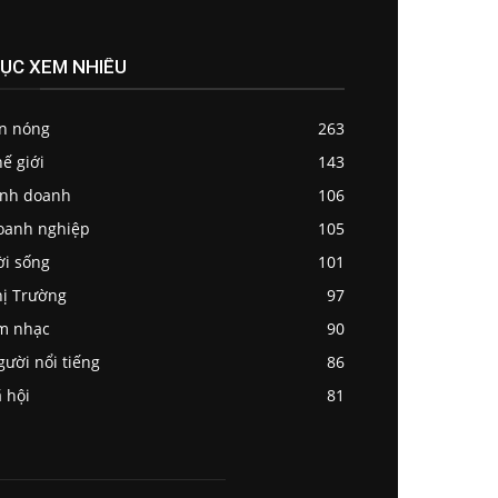
ỤC XEM NHIỀU
in nóng
263
ế giới
143
inh doanh
106
oanh nghiệp
105
ời sống
101
ị Trường
97
m nhạc
90
ười nổi tiếng
86
 hội
81