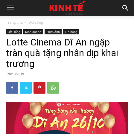
Trang chủ
Đời sống
Đời sống
Kinh doanh
Phim ảnh
Tin nóng
Lotte Cinema Dĩ An ngập
tràn quà tặng nhân dịp khai
trương
28/10/2019