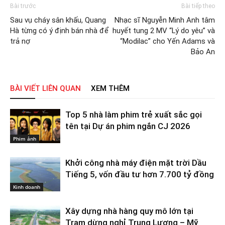
Bài trước
Bài tiếp theo
Sau vụ cháy sân khấu, Quang
Nhạc sĩ Nguyễn Minh Anh tâm
Hà từng có ý định bán nhà để
huyết tung 2 MV “Lý do yêu” và
trả nợ
“Modilac” cho Yến Adams và
Bảo An
BÀI VIẾT LIÊN QUAN
XEM THÊM
Top 5 nhà làm phim trẻ xuất sắc gọi
tên tại Dự án phim ngắn CJ 2026
Phim ảnh
Khởi công nhà máy điện mặt trời Dầu
Tiếng 5, vốn đầu tư hơn 7.700 tỷ đồng
Kinh doanh
Xây dựng nhà hàng quy mô lớn tại
Trạm dừng nghỉ Trung Lương – Mỹ