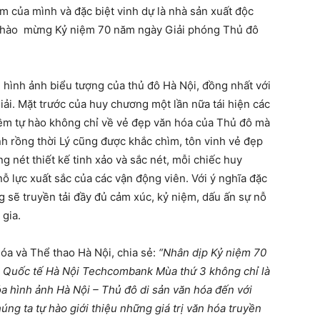
m của mình và đặc biệt vinh dự là nhà sản xuất độc
 chào mừng Kỷ niệm 70 năm ngày Giải phóng Thủ đô
hình ảnh biểu tượng của thủ đô Hà Nội, đồng nhất với
ải. Mặt trước của huy chương một lần nữa tái hiện các
niềm tự hào không chỉ về vẻ đẹp văn hóa của Thủ đô mà
nh rồng thời Lý cũng được khắc chìm, tôn vinh vẻ đẹp
ng nét thiết kế tinh xảo và sắc nét, mỗi chiếc huy
 lực xuất sắc của các vận động viên. Với ý nghĩa đặc
 sẽ truyền tải đầy đủ cảm xúc, kỷ niệm, dấu ấn sự nỗ
 gia.
a và Thể thao Hà Nội, chia sẻ:
“Nhân dịp Kỷ niệm 70
 Quốc tế Hà Nội Techcombank Mùa thứ 3 không chỉ là
a hình ảnh Hà Nội – Thủ đô di sản văn hóa đến với
úng ta tự hào giới thiệu những giá trị văn hóa truyền