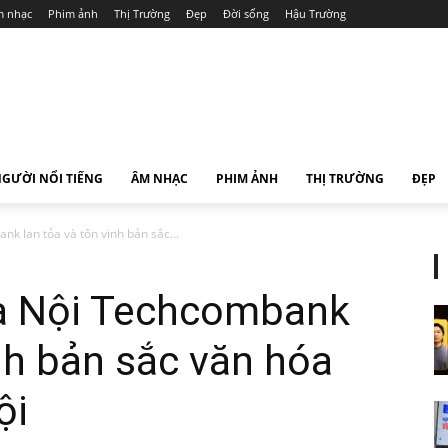
 nhạc
Phim ảnh
Thị Trường
Đẹp
Đời sống
Hậu Trường
GƯỜI NỔI TIẾNG
ÂM NHẠC
PHIM ẢNH
THỊ TRƯỜNG
ĐẸP
k lan tỏa và tôn vinh bản sắc...
à Nội Techcombank
inh bản sắc văn hóa
ội