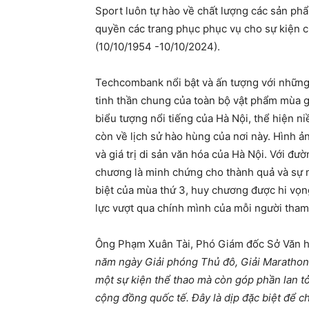
Sport luôn tự hào về chất lượng các sản phẩ
quyền các trang phục phục vụ cho sự kiện
(10/10/1954 -10/10/2024).
Techcombank nổi bật và ấn tượng với những 
tinh thần chung của toàn bộ vật phẩm mùa gi
biểu tượng nổi tiếng của Hà Nội, thể hiện 
còn về lịch sử hào hùng của nơi này. Hình ả
và giá trị di sản văn hóa của Hà Nội. Với đườ
chương là minh chứng cho thành quả và sự nỗ
biệt của mùa thứ 3, huy chương được hi vọng
lực vượt qua chính mình của mỗi người tham
Ông Phạm Xuân Tài, Phó Giám đốc Sở Văn hó
năm ngày Giải phóng Thủ đô, Giải Marathon
một sự kiện thể thao mà còn góp phần lan tỏ
cộng đồng quốc tế. Đây là dịp đặc biệt để ch