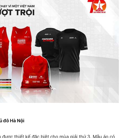
ủ đô Hà Nội
u được thiết kế đặc biệt cho mùa giải thứ 3. Mẫu áo có