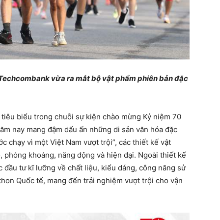
i Techcombank vừa ra mắt bộ vật phẩm phiên bản đặc
o tiêu biểu trong chuỗi sự kiện chào mừng Kỷ niệm 70
năm nay mang đậm dấu ấn những di sản văn hóa đặc
c chạy vì một Việt Nam vượt trội”, các thiết kế vật
, phóng khoáng, năng động và hiện đại. Ngoài thiết kế
 đầu tư kĩ lưỡng về chất liệu, kiểu dáng, công năng sử
thon Quốc tế, mang đến trải nghiệm vượt trội cho vận