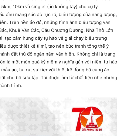
y 5km, 10km và singlet (áo không tay) cho cự ly
ấu đều mang sắc đỏ rực rỡ, biểu tượng của năng lượng,
iên. Trên nền áo đỏ, những hình ảnh biểu tượng văn
g Bác, Khuê Văn Các, Cầu Chương Dương, Nhà Thờ Lớn
, tạo cảm hứng đầy tự hào về giải chạy biểu trưng
ều được thiết kế tỉ mỉ, tạo nên bức tranh tổng thể ý
mảnh đất thủ đô ngàn năm văn hiến. Không chỉ là trang
 còn là một món quà kỷ niệm ý nghĩa gắn với niềm tự hào
 mẫu áo, túi rút sự kiệnvới thiết kế đồng bộ cùng áo
ất cho bộ sưu tập. Túi được làm từ chất liệu nhẹ nhưng
hành trình.