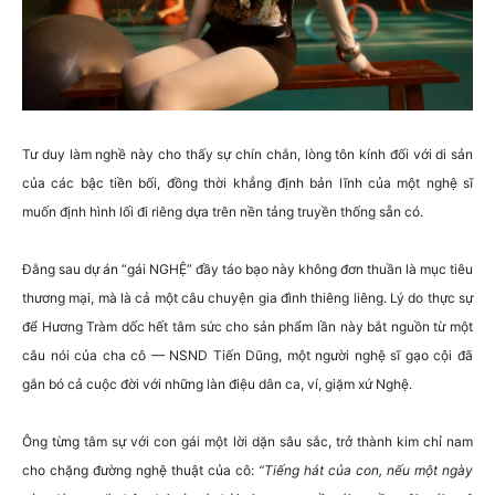
Tư duy làm nghề này cho thấy sự chín chắn, lòng tôn kính đối với di sản
của các bậc tiền bối, đồng thời khẳng định bản lĩnh của một nghệ sĩ
muốn định hình lối đi riêng dựa trên nền tảng truyền thống sẵn có.
Đằng sau dự án “gái NGHỆ” đầy táo bạo này không đơn thuần là mục tiêu
thương mại, mà là cả một câu chuyện gia đình thiêng liêng. Lý do thực sự
để Hương Tràm dốc hết tâm sức cho sản phẩm lần này bắt nguồn từ một
câu nói của cha cô — NSND Tiến Dũng, một người nghệ sĩ gạo cội đã
gắn bó cả cuộc đời với những làn điệu dân ca, ví, giặm xứ Nghệ.
Ông từng tâm sự với con gái một lời dặn sâu sắc, trở thành kim chỉ nam
cho chặng đường nghệ thuật của cô:
“Tiếng hát của con, nếu một ngày