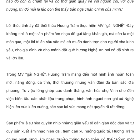
nào đó con đi chậm lại và có thời gian quay về với nguồn cội, với quê
hương, thì đó mới là lúc con tìm thấy bản ngã chân chính của mình.”
Lời thức tỉnh ấy đã thôi thúc Hương Tràm thực hiện MV “gái NGHỆ”. Đây
không chỉ là một sản phẩm âm nhạc để gửi tặng khán giả, mà còn là một
món quà, một lời tri ân sâu sắc mà cô muốn dành trọn cho người cha kính
yêu, cho gia đình và cho mảnh đất quê hương Nghệ An nơi cô đã sinh ra
và lớn lên.
Trong MV “gái NGHỆ”, Hương Tràm mang đến một hình ảnh hoàn toàn
mới: năng động, cá tính, thời thượng nhưng vẫn đậm đà bản sắc địa
phương. Từ việc lồng ghép các danh thắng, văn hóa chợ Vinh cho đến
việc biến tấu các chất liệu trang phục, hình ảnh người con gái xứ Nghệ
hiện lên vừa kiên cường, sắc sảo lại vừa mang nét quyến rũ rất riêng.
Sản phẩm là sự hòa quyện nhịp nhàng giữa yếu tố dân gian độc đáo và tư
duy sản xuất âm nhạc hiện đại, tiệm cận xu hướng quốc tế. Hương Tràm
chứng minh rằng, âm nhạc truyền thống hoàn toàn có thể “sống” một