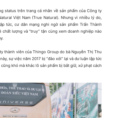
ng status trên trang cá nhân về sản phẩm của Công ty
tural Việt Nam (True Natural). Nhưng vì nhiều lý do,
 lập tức, cư dân mạng nghi ngờ sản phẩm Trấn Thành
ề chất lượng và “truy” tận cùng xem doanh nghiệp nào
y.
g ty thành viên của Thingo Group do bà Nguyễn Thị Thu
ày, sự việc năm 2017 bị “đào xới” lại và dư luận lập tức
cũng khó mà khác lô sản phẩm bị bắt giữ, xử phạt cách