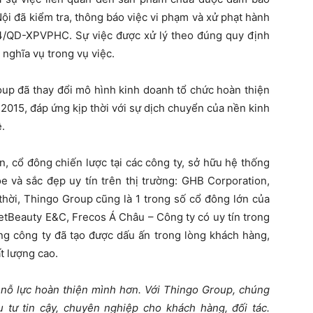
ội đã kiểm tra, thông báo việc vi phạm và xử phạt hành
4/QD-XPVPHC. Sự việc được xử lý theo đúng quy định
 nghĩa vụ trong vụ việc.
up đã thay đổi mô hình kinh doanh tổ chức hoàn thiện
:2015, đáp ứng kịp thời với sự dịch chuyển của nền kinh
.
, cổ đông chiến lược tại các công ty, sở hữu hệ thống
 và sắc đẹp uy tín trên thị trường: GHB Corporation,
hời, Thingo Group cũng là 1 trong số cổ đông lớn của
ietBeauty E&C, Frecos Á Châu – Công ty có uy tín trong
ững công ty đã tạo được dấu ấn trong lòng khách hàng,
t lượng cao.
 nỗ lực hoàn thiện mình hơn. Với Thingo Group, chúng
tư tin cậy, chuyên nghiệp cho khách hàng, đối tác.