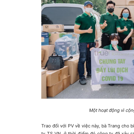
Một hoạt động vì cộn
Trao đổi với PV về việc này, bà Trang cho bi
ty TS VN, ở thời điểm đó công ty đã xảy 