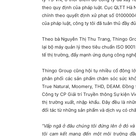
theo quy định của pháp luật. Cục QLTT Hà N
chính theo quyết định xử phạt số 0100000
của pháp luật, công ty tôi đã tuân thủ đầy đủ
Theo bà Nguyễn Thị Thu Trang, Thingo Gro
lại bộ máy quản lý theo tiêu chuẩn ISO 9001
tế thị trường, đẩy mạnh ứng dụng công nghệ
Thingo Group cũng hội tụ nhiều cổ đông lớn
phân phối các sản phẩm chăm sóc sức khỏe
True Natural, Moomery, THD, DEAM. Đồng t
Công ty CP Giải trí Truyền thông Sự kiện V
thị trường xuất, nhập khẩu. Đây đều là nh
đối tác từ những sản phẩm và dịch vụ có chấ
“Vấp ngã ở đâu chúng tôi đứng lên ở đó và
tôi cam kết mang đến một môi trường đầu 