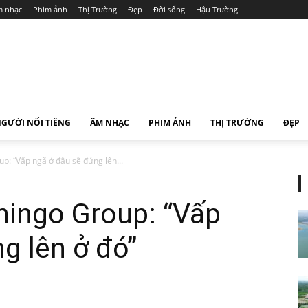
 nhạc
Phim ảnh
Thị Trường
Đẹp
Đời sống
Hậu Trường
GƯỜI NỔI TIẾNG
ÂM NHẠC
PHIM ẢNH
THỊ TRƯỜNG
ĐẸP
p: “Vấp ngã ở đâu sẽ đứng lên...
hingo Group: “Vấp
g lên ở đó”