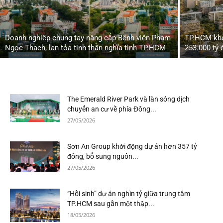
Doanh nghiệp chung tay nâng cấp Bệnh viện Phạm
TP.HCM khở
Ngọc Thạch, lan tỏa tinh thần nghĩa tình TP.HCM
253.000 tỷ 
The Emerald River Park và làn sóng dịch
chuyển an cư về phía Đông...
27/05/2026
Sơn An Group khởi động dự án hơn 357 tỷ
đồng, bổ sung nguồn...
27/05/2026
“Hồi sinh” dự án nghìn tỷ giữa trung tâm
TP.HCM sau gần một thập...
18/05/2026