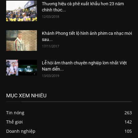
Thương hiệu cà phê xuất khẩu hơn 23 năm
chính thức...
12/03/2018
Khánh Phong tiết lộ hình ảnh phim ca nhạc mới
sau...
17/11/2017
Lễ hội âm thanh chuyên nghiệp lớn nhất Việt
Nam diễn...
13/03/2019
MỤC XEM NHIỀU
Tin nóng
263
Thế giới
142
Doanh nghiệp
105