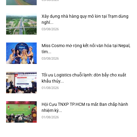
Xây dựng nhà hàng quy mô lớn tại Trạm dừng
nghỉ...
03/08/2026
Miss Cosmo mở rộng kết nối văn hóa tại Nepal,
tìm...
03/08/2026
Tối ưu Logistics chuỗi lạnh: đòn bẩy cho xuất
khẩu thủy...
01/08/2026
Hội Cựu TNXP TP.HCM ra mắt Ban chấp hành
nhiệm kỳ...
01/08/2026