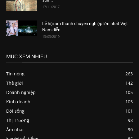
17/11/2017
Lễ hội âm thanh chuyên nghiệp lớn nhất Việt
Nam diễn...
13/03/2019
MỤC XEM NHIỀU
Tin nóng
263
Thế giới
142
Doanh nghiệp
105
Kinh doanh
105
Đời sống
101
Thị Trường
98
Âm nhạc
90
Người nổi tiếng
86