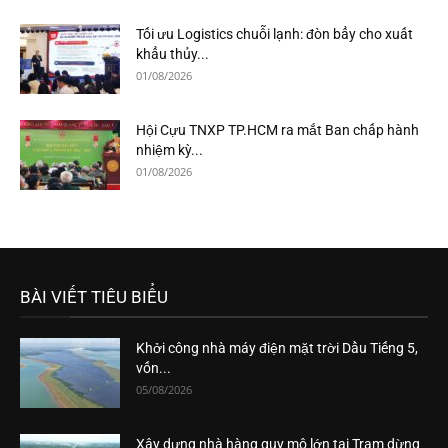
Tối ưu Logistics chuỗi lạnh: đòn bẩy cho xuất
khẩu thủy...
01/08/2026
Hội Cựu TNXP TP.HCM ra mắt Ban chấp hành
nhiệm kỳ...
01/08/2026
BÀI VIẾT TIÊU BIỂU
Khởi công nhà máy điện mặt trời Dầu Tiếng 5,
vốn...
05/08/2026
Xây dựng nhà hàng quy mô lớn tại Trạm dừng