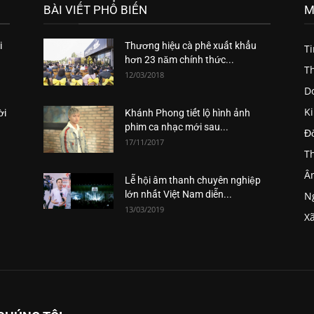
BÀI VIẾT PHỔ BIẾN
M
i
Thương hiệu cà phê xuất khẩu
T
hơn 23 năm chính thức...
Th
12/03/2018
D
K
ời
Khánh Phong tiết lộ hình ảnh
phim ca nhạc mới sau...
Đ
17/11/2017
Th
Â
Lễ hội âm thanh chuyên nghiệp
lớn nhất Việt Nam diễn...
Ng
13/03/2019
Xã