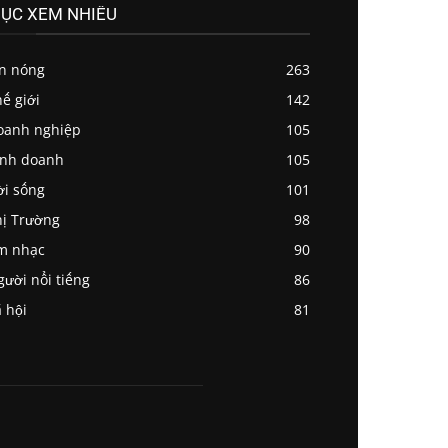
ỤC XEM NHIỀU
in nóng
263
ế giới
142
oanh nghiệp
105
inh doanh
105
ời sống
101
ị Trường
98
m nhạc
90
ười nổi tiếng
86
 hội
81