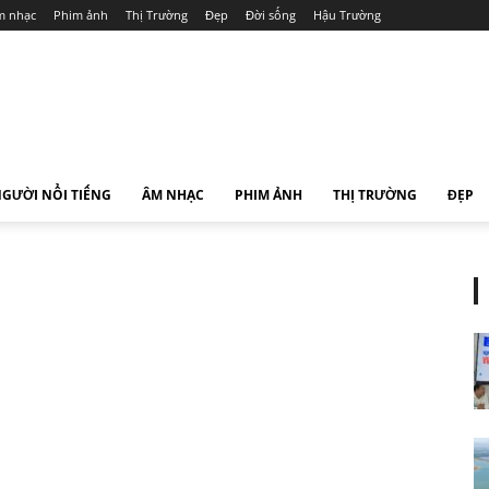
 nhạc
Phim ảnh
Thị Trường
Đẹp
Đời sống
Hậu Trường
GƯỜI NỔI TIẾNG
ÂM NHẠC
PHIM ẢNH
THỊ TRƯỜNG
ĐẸP