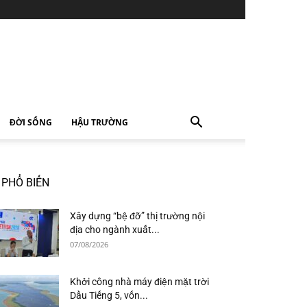
ĐỜI SỐNG
HẬU TRƯỜNG
PHỔ BIẾN
Xây dựng “bệ đỡ” thị trường nội
địa cho ngành xuất...
07/08/2026
Khởi công nhà máy điện mặt trời
Dầu Tiếng 5, vốn...