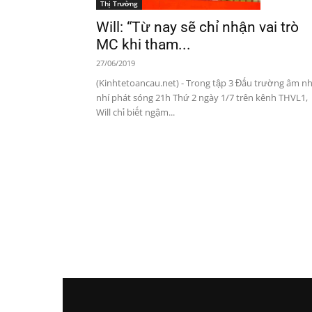
Thị Trường
Will: “Từ nay sẽ chỉ nhận vai trò
MC khi tham...
27/06/2019
(Kinhtetoancau.net) - Trong tập 3 Đấu trường âm n
nhí phát sóng 21h Thứ 2 ngày 1/7 trên kênh THVL1,
Will chỉ biết ngậm...