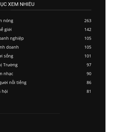
ỤC XEM NHIỀU
in nóng
263
ế giới
142
oanh nghiệp
105
inh doanh
105
ời sống
101
ị Trường
97
m nhạc
90
ười nổi tiếng
86
 hội
81