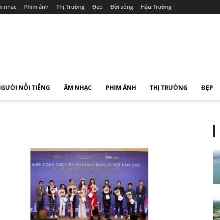
 nhạc
Phim ảnh
Thị Trường
Đẹp
Đời sống
Hậu Trường
GƯỜI NỔI TIẾNG
ÂM NHẠC
PHIM ẢNH
THỊ TRƯỜNG
ĐẸP