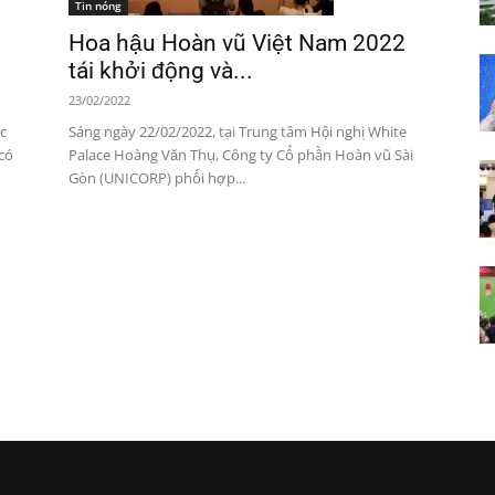
Tin nóng
Hoa hậu Hoàn vũ Việt Nam 2022
tái khởi động và...
23/02/2022
c
Sáng ngày 22/02/2022, tại Trung tâm Hội nghị White
có
Palace Hoàng Văn Thụ, Công ty Cổ phần Hoàn vũ Sài
Gòn (UNICORP) phối hợp...