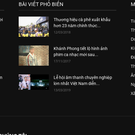
BÀI VIẾT PHỔ BIẾN
M
ời
Thương hiệu cà phê xuất khẩu
T
hơn 23 năm chính thức...
Th
12/03/2018
D
K
Khánh Phong tiết lộ hình ảnh
phim ca nhạc mới sau...
Đ
17/11/2017
Th
Â
ăn
Lễ hội âm thanh chuyên nghiệp
lớn nhất Việt Nam diễn...
Ng
13/03/2019
Xã