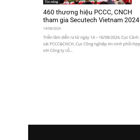
Tin nóng
460 thương hiệu PCCC, CNCH
tham gia Secutech Vietnam 2024
14/08/2024
Triển lãm diễn ra từ ngày 14 – 16/08/2024, Cục Cảnh
sát PCCC&CNCH, Cục Công nghiệp An ninh phối hợ
với Công ty cổ...