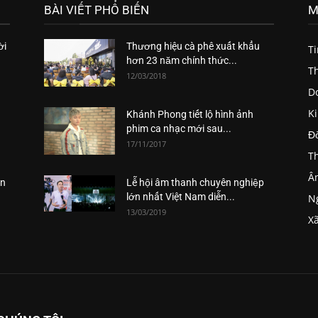
BÀI VIẾT PHỔ BIẾN
M
ời
Thương hiệu cà phê xuất khẩu
T
hơn 23 năm chính thức...
Th
12/03/2018
D
K
Khánh Phong tiết lộ hình ảnh
phim ca nhạc mới sau...
Đ
17/11/2017
Th
Â
ăn
Lễ hội âm thanh chuyên nghiệp
lớn nhất Việt Nam diễn...
Ng
13/03/2019
Xã