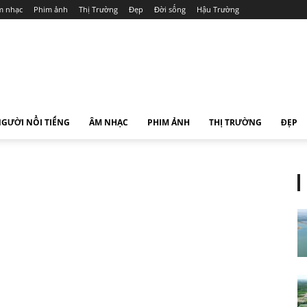
 nhạc
Phim ảnh
Thị Trường
Đẹp
Đời sống
Hậu Trường
GƯỜI NỔI TIẾNG
ÂM NHẠC
PHIM ẢNH
THỊ TRƯỜNG
ĐẸP