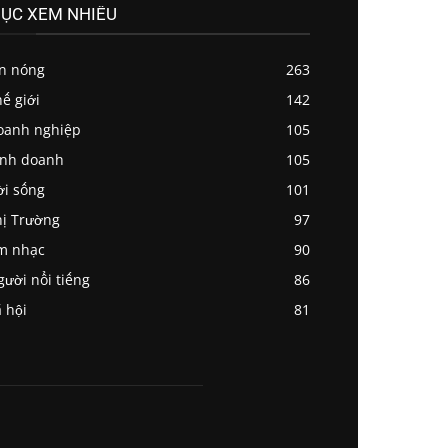
ỤC XEM NHIỀU
in nóng
263
ế giới
142
oanh nghiệp
105
inh doanh
105
ời sống
101
ị Trường
97
m nhạc
90
ười nổi tiếng
86
 hội
81