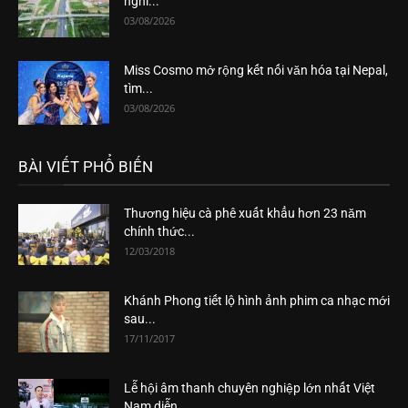
nghỉ...
03/08/2026
Miss Cosmo mở rộng kết nối văn hóa tại Nepal,
tìm...
03/08/2026
BÀI VIẾT PHỔ BIẾN
Thương hiệu cà phê xuất khẩu hơn 23 năm
chính thức...
12/03/2018
Khánh Phong tiết lộ hình ảnh phim ca nhạc mới
sau...
17/11/2017
Lễ hội âm thanh chuyên nghiệp lớn nhất Việt
Nam diễn...