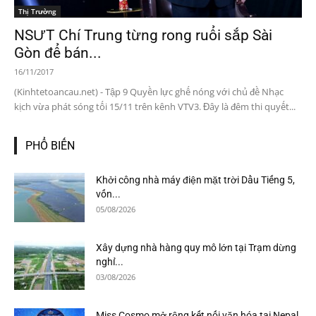
Thị Trường
NSƯT Chí Trung từng rong ruổi sắp Sài
Gòn để bán...
16/11/2017
(Kinhtetoancau.net) - Tập 9 Quyền lực ghế nóng với chủ đề Nhạc
kịch vừa phát sóng tối 15/11 trên kênh VTV3. Đây là đêm thi quyết...
PHỔ BIẾN
Khởi công nhà máy điện mặt trời Dầu Tiếng 5,
vốn...
05/08/2026
Xây dựng nhà hàng quy mô lớn tại Trạm dừng
nghỉ...
03/08/2026
Miss Cosmo mở rộng kết nối văn hóa tại Nepal,