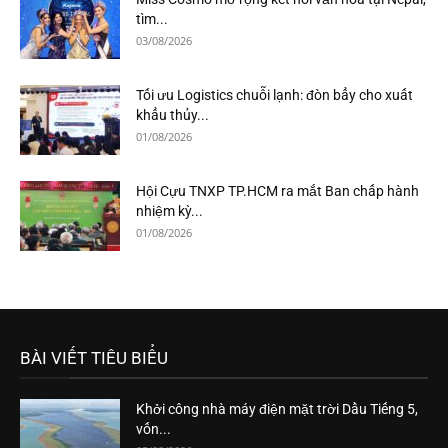
tìm...
03/08/2026
Tối ưu Logistics chuỗi lạnh: đòn bẩy cho xuất
khẩu thủy...
01/08/2026
Hội Cựu TNXP TP.HCM ra mắt Ban chấp hành
nhiệm kỳ...
01/08/2026
BÀI VIẾT TIÊU BIỂU
Khởi công nhà máy điện mặt trời Dầu Tiếng 5,
vốn...