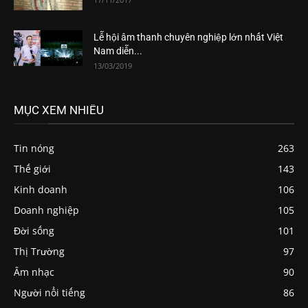
Lễ hội âm thanh chuyên nghiệp lớn nhất Việt
Nam diễn...
13/03/2019
MỤC XEM NHIỀU
Tin nóng
263
Thế giới
143
Kinh doanh
106
Doanh nghiệp
105
Đời sống
101
Thị Trường
97
Âm nhạc
90
Người nổi tiếng
86