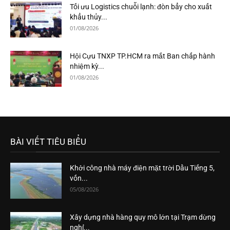
Tối ưu Logistics chuỗi lạnh: đòn bẩy cho xuất
khẩu thủy...
01/08/2026
Hội Cựu TNXP TP.HCM ra mắt Ban chấp hành
nhiệm kỳ...
01/08/2026
BÀI VIẾT TIÊU BIỂU
Khởi công nhà máy điện mặt trời Dầu Tiếng 5,
vốn...
05/08/2026
Xây dựng nhà hàng quy mô lớn tại Trạm dừng
nghỉ...