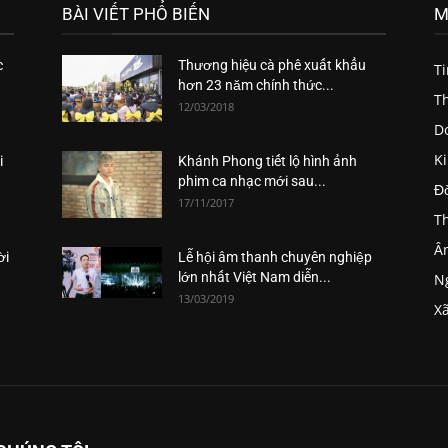
BÀI VIẾT PHỔ BIẾN
M
c
Thương hiệu cà phê xuất khẩu
T
hơn 23 năm chính thức...
Th
12/03/2018
D
K
i
Khánh Phong tiết lộ hình ảnh
phim ca nhạc mới sau...
Đ
17/11/2017
Th
Â
ời
Lễ hội âm thanh chuyên nghiệp
lớn nhất Việt Nam diễn...
Ng
13/03/2019
Xã