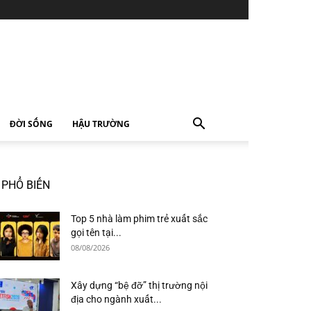
ĐỜI SỐNG
HẬU TRƯỜNG
PHỔ BIẾN
Top 5 nhà làm phim trẻ xuất sắc
gọi tên tại...
08/08/2026
Xây dựng “bệ đỡ” thị trường nội
địa cho ngành xuất...