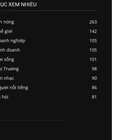
ỤC XEM NHIỀU
in nóng
263
ế giới
142
oanh nghiệp
105
inh doanh
105
ời sống
101
ị Trường
98
m nhạc
90
ười nổi tiếng
86
 hội
81