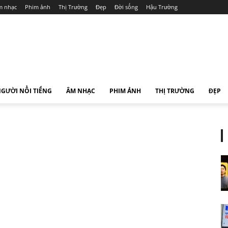
 nhạc
Phim ảnh
Thị Trường
Đẹp
Đời sống
Hậu Trường
GƯỜI NỔI TIẾNG
ÂM NHẠC
PHIM ẢNH
THỊ TRƯỜNG
ĐẸP