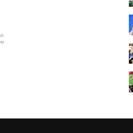
ôi
nay