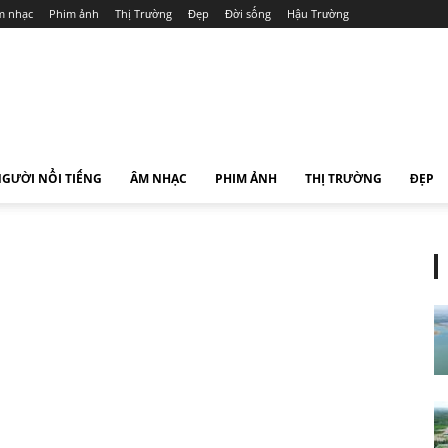
 nhạc
Phim ảnh
Thị Trường
Đẹp
Đời sống
Hậu Trường
GƯỜI NỔI TIẾNG
ÂM NHẠC
PHIM ẢNH
THỊ TRƯỜNG
ĐẸP