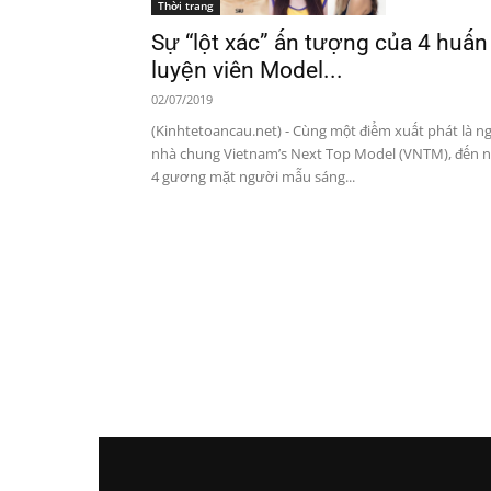
Thời trang
Sự “lột xác” ấn tượng của 4 huấn
luyện viên Model...
02/07/2019
(Kinhtetoancau.net) - Cùng một điểm xuất phát là ng
nhà chung Vietnam’s Next Top Model (VNTM), đến 
4 gương mặt người mẫu sáng...