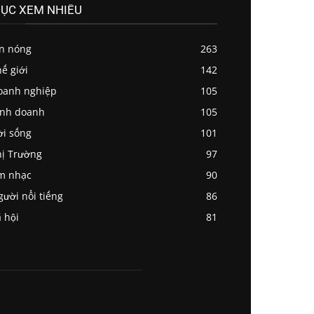
ỤC XEM NHIỀU
in nóng
263
ế giới
142
oanh nghiệp
105
inh doanh
105
ời sống
101
ị Trường
97
m nhạc
90
ười nổi tiếng
86
 hội
81