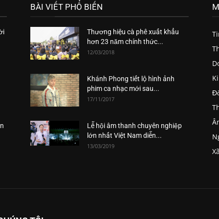
BÀI VIẾT PHỔ BIẾN
M
ời
Thương hiệu cà phê xuất khẩu
T
hơn 23 năm chính thức...
Th
12/03/2018
D
K
Khánh Phong tiết lộ hình ảnh
phim ca nhạc mới sau...
Đ
17/11/2017
Th
Â
ăn
Lễ hội âm thanh chuyên nghiệp
lớn nhất Việt Nam diễn...
Ng
13/03/2019
Xã