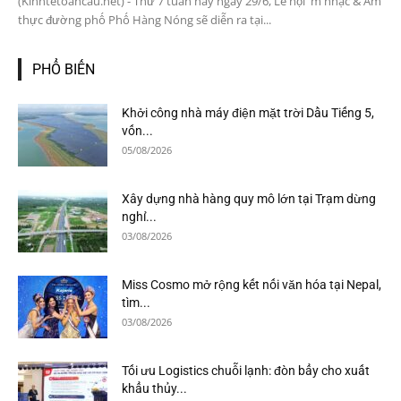
(Kinhtetoancau.net) - Thứ 7 tuần này ngày 29/6, Lễ hội m nhạc & Ẩm
thực đường phố Phố Hàng Nóng sẽ diễn ra tại...
PHỔ BIẾN
Khởi công nhà máy điện mặt trời Dầu Tiếng 5,
vốn...
05/08/2026
Xây dựng nhà hàng quy mô lớn tại Trạm dừng
nghỉ...
03/08/2026
Miss Cosmo mở rộng kết nối văn hóa tại Nepal,
tìm...
03/08/2026
Tối ưu Logistics chuỗi lạnh: đòn bẩy cho xuất
khẩu thủy...