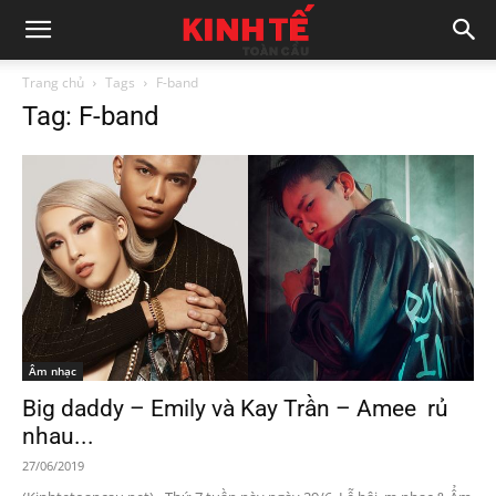
Trang chủ
Tags
F-band
Tag: F-band
Âm nhạc
Big daddy – Emily và Kay Trần – Amee rủ
nhau...
27/06/2019