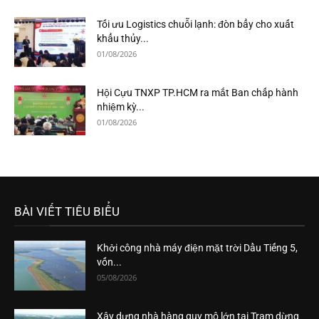
Tối ưu Logistics chuỗi lạnh: đòn bẩy cho xuất
khẩu thủy...
01/08/2026
Hội Cựu TNXP TP.HCM ra mắt Ban chấp hành
nhiệm kỳ...
01/08/2026
BÀI VIẾT TIÊU BIỂU
Khởi công nhà máy điện mặt trời Dầu Tiếng 5,
vốn...
05/08/2026
Xây dựng nhà hàng quy mô lớn tại Trạm dừng